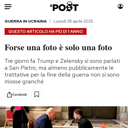
Auto
GUERRA IN UCRAINA
Lunedì 28 aprile 2025
QUESTO ARTICOLO HA PIÙ DI
1 ANNO
HOME
Forse una foto è solo una foto
Italia
Moda
Mondo
Libri
Tre giorni fa Trump e Zelensky si sono parlati
Politica
Consumismi
a San Pietro, ma almeno pubblicamente le
Tecnologia
Storie/Idee
trattative per la fine della guerra non si sono
mosse granché
Internet
Ok Boomer!
Scienza
Media
Condividi
Cultura
Europa
Economia
Altrecose
Sport
Mondiali calcio 2026