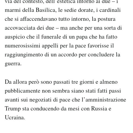
via del contesto, dell’estetica intorno ai due – i
Notifiche mobile
marmi della Basilica, le sedie dorate, i cardinali
Regala il Post
che si affaccendavano tutto intorno, la postura
Hai bisogno di aiuto?
accovacciata dei due – ma anche per una sorta di
Esci
auspicio che il funerale di un papa che ha fatto
numerosissimi appelli per la pace favorisse il
raggiungimento di un accordo per concludere la
guerra.
Da allora però sono passati tre giorni e almeno
pubblicamente non sembra siano stati fatti passi
avanti sui negoziati di pace che l’amministrazione
Trump sta conducendo da mesi con Russia e
Ucraina.