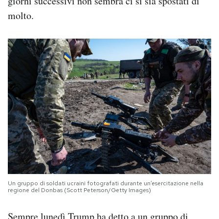
giorni successivi non sembra ci si sia spostati di
molto.
Un gruppo di soldati ucraini fotografati durante un’esercitazione nella
regione del Donbas (Scott Peterson/Getty Images)
Sempre lunedì Trump
ha detto
a un gruppo di