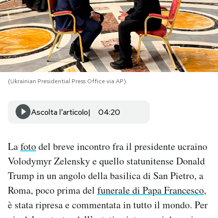
PODCAST
NEWSLETTER
(Ukrainian Presidential Press Office via AP)
I MIEI PREFERITI
Ascolta l'articolo
04:20
SHOP
La
foto
del breve incontro fra il presidente ucraino
CALENDARIO
Volodymyr Zelensky e quello statunitense Donald
Trump in un angolo della basilica di San Pietro, a
AREA PERSONALE
Roma, poco prima del
funerale di Papa Francesco
,
Area Personale
è stata ripresa e commentata in tutto il mondo. Per
Newsletter