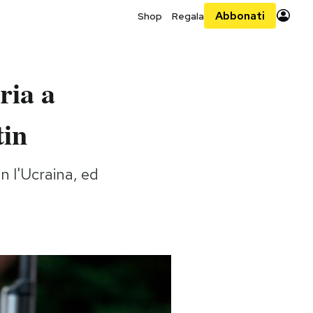
Abbonati
Shop
Regala
ria a
tin
n l'Ucraina, ed