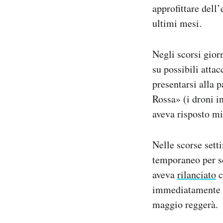
approfittare dell
ultimi mesi.
Negli scorsi gior
su possibili attac
presentarsi alla 
Rossa» (i droni i
aveva risposto m
Nelle scorse sett
temporaneo per sc
aveva
rilanciato
c
immediatamente vi
maggio reggerà.