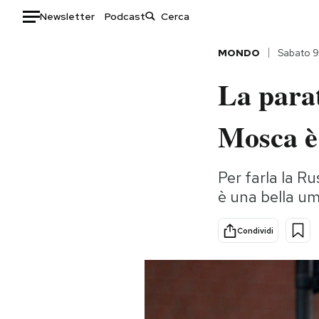
Newsletter
Podcast
Auto
MONDO
Sabato 
La parat
HOME
Italia
Moda
Mosca è
Mondo
Libri
Politica
Consumismi
Per farla la R
Tecnologia
Storie/Idee
è una bella um
Internet
Ok Boomer!
Scienza
Media
Condividi
Cultura
Europa
Economia
Altrecose
Sport
Mondiali calcio 2026