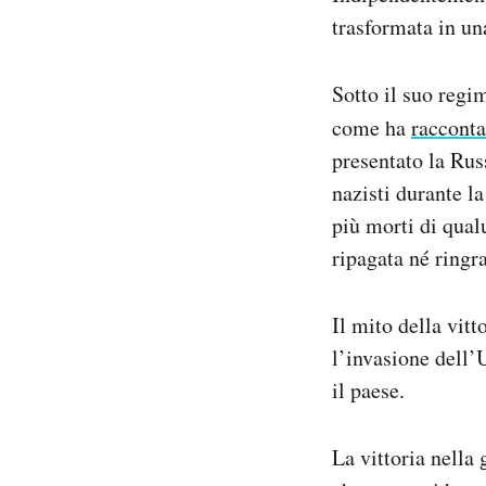
trasformata in un
Sotto il suo regim
come ha
racconta
presentato la Russ
nazisti durante l
più morti di qual
ripagata né ringr
Il mito della vit
l’invasione dell’
il paese.
La vittoria nella