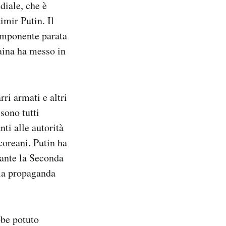
diale, che è
imir Putin. Il
’imponente parata
aina ha messo in
ri armati e altri
sono tutti
ti alle autorità
coreani. Putin ha
rante la Seconda
lla propaganda
bbe potuto