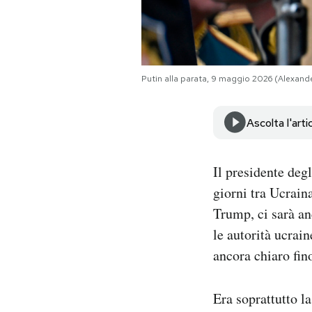
Notifiche mobile
Regala il Post
Hai bisogno di aiuto?
Esci
Putin alla parata, 9 maggio 2026 (Alexan
Ascolta l'arti
Il presidente deg
giorni tra Ucraina
Trump, ci sarà an
le autorità ucrai
ancora chiaro fin
Era soprattutto la