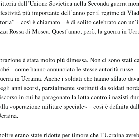
vittoria dell’Unione Sovietica nella Seconda guerra mon
festività più importante dell’anno per il regime di Vlad
toria” – così è chiamato – è di solito celebrato con un
azza Rossa di Mosca. Quest’anno, però, la guerra in Ucr
brazione è stata molto più dimessa. Non ci sono stati car
ché – come hanno annunciato le stesse autorità russe – 
uerra in Ucraina. Anche i soldati che hanno sfilato davan
gli anni scorsi, parzialmente sostituiti da soldati nord
iscorso in cui ha paragonato la lotta contro i nazisti du
lla «operazione militare speciale» – così è definita da
Ucraina.
noltre erano state ridotte per timore che l’Ucraina avre