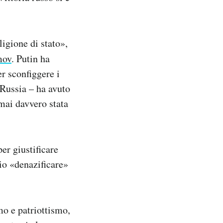
ligione di stato»,
mov
. Putin ha
er sconfiggere i
 Russia – ha avuto
mai davvero stata
er giustificare
io «denazificare»
mo e patriottismo,