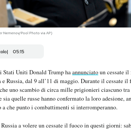
der Nemenov/Pool Photo via AP)
colo
05:15
li Stati Uniti Donald Trump ha
annunciato
un cessate il 
 e Russia, dal 9 all’11 di maggio. Durante il cessate il 
che uno scambio di circa mille prigionieri ciascuno tra 
ne sia quelle russe hanno confermato la loro adesione, a
o a che punto i combattimenti si interromperanno.
 Russia a volere un cessate il fuoco in questi giorni: sa