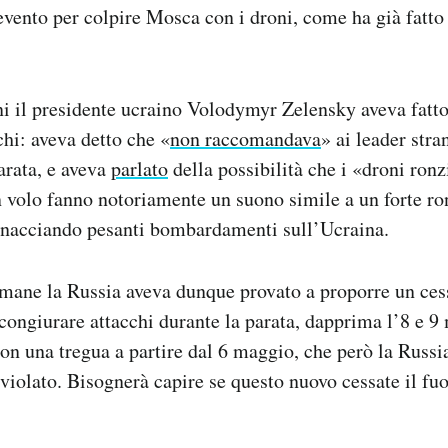
’evento per colpire Mosca con i droni, come ha già fatto 
ni il presidente ucraino Volodymyr Zelensky aveva fatto
chi: aveva detto che «
non raccomandava
» ai leader stran
parata, e aveva
parlato
della possibilità che i «droni ronz
n volo fanno notoriamente un suono simile a un forte ro
inacciando pesanti bombardamenti sull’Ucraina.
imane la Russia aveva dunque provato a proporre un cess
ongiurare attacchi durante la parata, dapprima l’8 e 9
on una tregua a partire dal 6 maggio, che però la Russi
olato. Bisognerà capire se questo nuovo cessate il fuoc