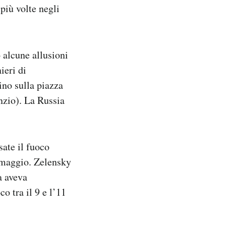
più volte negli
 alcune allusioni
ieri di
ino sulla piazza
nzio). La Russia
ate il fuoco
 maggio. Zelensky
a aveva
o tra il 9 e l’11