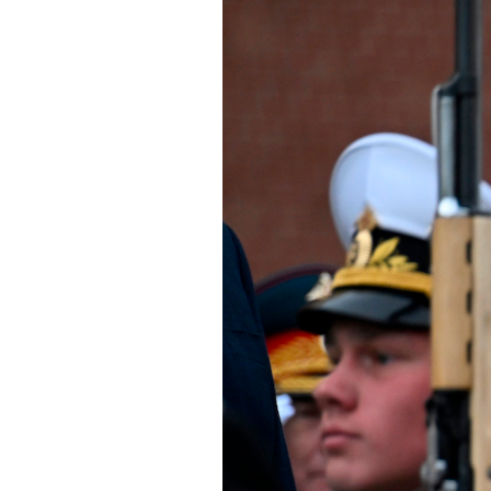
PODCAST
NEWSLETTER
I MIEI PREFERITI
SHOP
CALENDARIO
AREA PERSONALE
Area Personale
Newsletter