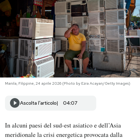
PODCAST
NEWSLETTER
I MIEI PREFERITI
SHOP
Manila, Filippine, 24 aprile 2026 (Photo by Ezra Acayan/Getty Images)
CALENDARIO
Ascolta l'articolo
04:07
AREA PERSONALE
In alcuni paesi del sud-est asiatico e dell’Asia
Area Personale
meridionale la crisi energetica provocata dalla
Newsletter