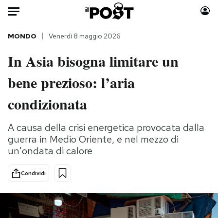
Auto
MONDO
Venerdì 8 maggio 2026
In Asia bisogna limitare un
HOME
bene prezioso: l’aria
Italia
Moda
Mondo
Libri
condizionata
Politica
Consumismi
Tecnologia
Storie/Idee
A causa della crisi energetica provocata dalla
guerra in Medio Oriente, e nel mezzo di
Internet
Ok Boomer!
un'ondata di calore
Scienza
Media
Cultura
Europa
Condividi
Economia
Altrecose
Sport
Mondiali calcio 2026