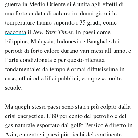
guerra in Medio Oriente si è unita agli effetti di
Notifiche mobile
una forte ondata di calore: in alcuni giorni le
Regala il Post
Hai bisogno di aiuto?
temperature hanno superato i 35 gradi, come
Esci
racconta
il
New York Times
. In paesi come
Filippine, Malaysia, Indonesia e Bangladesh i
periodi di forte calore durano vari mesi all’anno, e
l’aria condizionata è per questo ritenuta
fondamentale: da tempo è ormai diffusissima in
case, uffici ed edifici pubblici, comprese molte
scuole.
Ma quegli stessi paesi sono stati i più colpiti dalla
crisi energetica. L’80 per cento del petrolio e del
gas naturale esportato dal golfo Persico è diretto in
Asia, e mentre i paesi più ricchi del continente