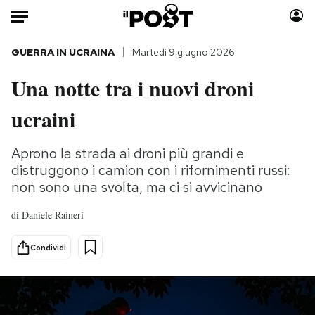
Auto
GUERRA IN UCRAINA
Martedì 9 giugno 2026
Una notte tra i nuovi droni
HOME
ucraini
Italia
Moda
Mondo
Libri
Aprono la strada ai droni più grandi e
Politica
Consumismi
distruggono i camion con i rifornimenti russi:
Tecnologia
Storie/Idee
non sono una svolta, ma ci si avvicinano
Internet
Ok Boomer!
di
Daniele Raineri
Scienza
Media
Cultura
Europa
Condividi
Economia
Altrecose
Sport
Mondiali calcio 2026