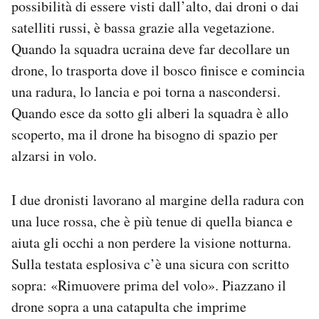
possibilità di essere visti dall’alto, dai droni o dai
Notifiche mobile
satelliti russi, è bassa grazie alla vegetazione.
Regala il Post
Quando la squadra ucraina deve far decollare un
Hai bisogno di aiuto?
Esci
drone, lo trasporta dove il bosco finisce e comincia
una radura, lo lancia e poi torna a nascondersi.
Quando esce da sotto gli alberi la squadra è allo
scoperto, ma il drone ha bisogno di spazio per
alzarsi in volo.
I due dronisti lavorano al margine della radura con
una luce rossa, che è più tenue di quella bianca e
aiuta gli occhi a non perdere la visione notturna.
Sulla testata esplosiva c’è una sicura con scritto
sopra: «Rimuovere prima del volo». Piazzano il
drone sopra a una catapulta che imprime