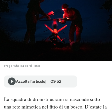
PODCAST
NEWSLETTER
I MIEI PREFERITI
SHOP
(Yegor Shaida per il Post)
CALENDARIO
Ascolta l'articolo
09:52
AREA PERSONALE
La squadra di dronisti ucraini si nasconde sotto
Area Personale
una rete mimetica nel fitto di un bosco. D’estate la
Newsletter