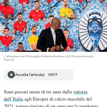
PODCAST
NEWSLETTER
I MIEI PREFERITI
L'allenatore del Portogallo Roberto Martinez (AP Photo/Armando
SHOP
Franca)
CALENDARIO
Ascolta l'articolo
09:17
AREA PERSONALE
Sono passati meno di tre anni dalla
vittoria
dell’Italia
agli Europei di calcio maschile del
Area Personale
Newsletter
2021, torneo rinviato di un anno per la pandemia