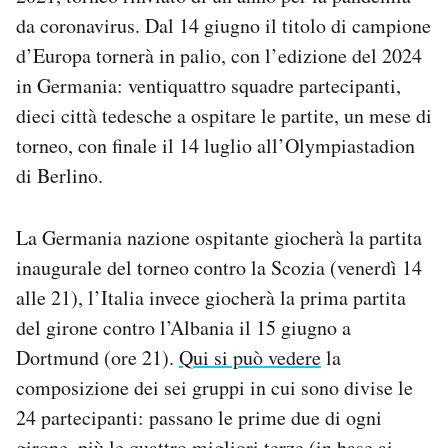
Notifiche mobile
da coronavirus. Dal 14 giugno il titolo di campione
Regala il Post
d’Europa tornerà in palio, con l’edizione del 2024
Hai bisogno di aiuto?
in Germania: ventiquattro squadre partecipanti,
Esci
dieci città tedesche a ospitare le partite, un mese di
torneo, con finale il 14 luglio all’Olympiastadion
di Berlino.
La Germania nazione ospitante giocherà la partita
inaugurale del torneo contro la Scozia (venerdì 14
alle 21), l’Italia invece giocherà la prima partita
del girone contro l’Albania il 15 giugno a
Dortmund (ore 21).
Qui si può vedere
la
composizione dei sei gruppi in cui sono divise le
24 partecipanti: passano le prime due di ogni
girone, più le quattro migliori terze (in base ai