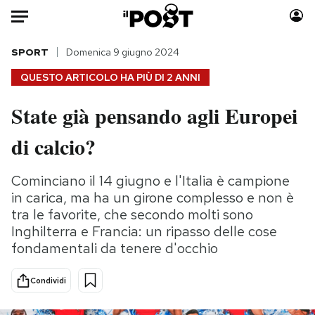
Auto
SPORT
Domenica 9 giugno 2024
QUESTO ARTICOLO HA PIÙ DI
2 ANNI
HOME
State già pensando agli Europei
Italia
Moda
di calcio?
Mondo
Libri
Politica
Consumismi
Cominciano il 14 giugno e l'Italia è campione
Tecnologia
Storie/Idee
in carica, ma ha un girone complesso e non è
Internet
Ok Boomer!
tra le favorite, che secondo molti sono
Scienza
Media
Inghilterra e Francia: un ripasso delle cose
Cultura
Europa
fondamentali da tenere d'occhio
Economia
Altrecose
Sport
Mondiali calcio 2026
Condividi