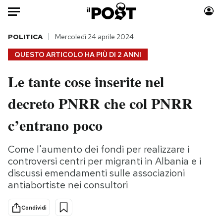
Auto
POLITICA
Mercoledì 24 aprile 2024
QUESTO ARTICOLO HA PIÙ DI
2 ANNI
HOME
Le tante cose inserite nel
Italia
Moda
decreto PNRR che col PNRR
Mondo
Libri
Politica
Consumismi
c’entrano poco
Tecnologia
Storie/Idee
Internet
Ok Boomer!
Come l'aumento dei fondi per realizzare i
Scienza
Media
controversi centri per migranti in Albania e i
Cultura
Europa
discussi emendamenti sulle associazioni
antiabortiste nei consultori
Economia
Altrecose
Sport
Mondiali calcio 2026
Condividi