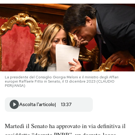
PODCAST
NEWSLETTER
I MIEI PREFERITI
SHOP
La presidente del Consiglio Giorgia Meloni e il ministro degli Affari
europei Raffaele Fitto in Senato, il 13 dicembre 2023 (CLAUDIO
PERI/ANSA)
CALENDARIO
Ascolta l'articolo
13:37
AREA PERSONALE
Area Personale
Martedì il Senato ha approvato in via definitiva il
Newsletter
cosiddetto “decreto PNRR”, un decreto-legge