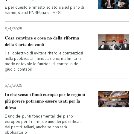
E per questo è rimasto isolato: sia sul piano di
PODCAST
riarmo, sia sul PNRR, sia sul MES
9/4/2025
NEWSLETTER
Cosa convince e cosa no della riforma
della Corte dei conti
I MIEI PREFERITI
Ha l'obiettivo di evitare ritardi e contenziosi
nella pubblica amministrazione, ma limita in
modo notevole le funzioni di controllo dei
giudici contabili
SHOP
5/3/2025
CALENDARIO
In che senso i fondi europei per le regioni
più povere potranno essere usati per la
difesa
AREA PERSONALE
È uno dei punti fondamentali del piano
europeo per il riarmo, e uno dei più criticati
Entra
dai partiti italiani, anche se non sarà
obbligatorio