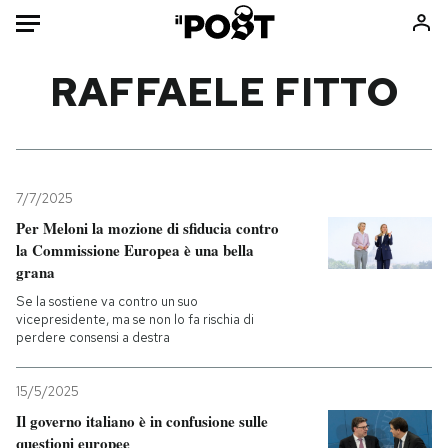
Auto
RAFFAELE FITTO
HOME
Italia
Moda
Mondo
Libri
7/7/2025
Politica
Consumismi
Per Meloni la mozione di sfiducia contro
la Commissione Europea è una bella
Tecnologia
Storie/Idee
grana
Internet
Ok Boomer!
Se la sostiene va contro un suo
Scienza
Media
vicepresidente, ma se non lo fa rischia di
perdere consensi a destra
Cultura
Europa
Economia
Altrecose
15/5/2025
Sport
Mondiali calcio 2026
Il governo italiano è in confusione sulle
questioni europee