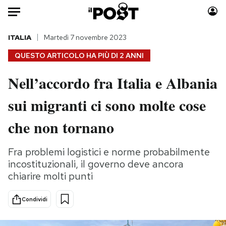
Auto
ITALIA
Martedì 7 novembre 2023
QUESTO ARTICOLO HA PIÙ DI
2 ANNI
HOME
Nell’accordo fra Italia e Albania
Italia
Moda
sui migranti ci sono molte cose
Mondo
Libri
Politica
Consumismi
che non tornano
Tecnologia
Storie/Idee
Internet
Ok Boomer!
Fra problemi logistici e norme probabilmente
Scienza
Media
incostituzionali, il governo deve ancora
Cultura
Europa
chiarire molti punti
Economia
Altrecose
Condividi
Sport
Mondiali calcio 2026