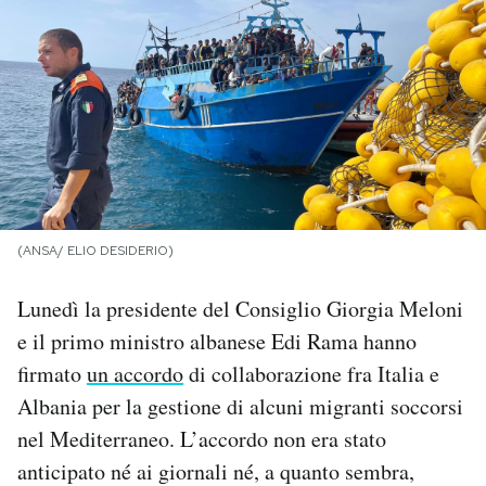
PODCAST
NEWSLETTER
I MIEI PREFERITI
(ANSA/ ELIO DESIDERIO)
SHOP
Lunedì la presidente del Consiglio Giorgia Meloni
CALENDARIO
e il primo ministro albanese Edi Rama hanno
firmato
un accordo
di collaborazione fra Italia e
AREA PERSONALE
Albania per la gestione di alcuni migranti soccorsi
nel Mediterraneo. L’accordo non era stato
Area Personale
anticipato né ai giornali né, a quanto sembra,
Newsletter