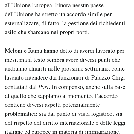
all’Unione Europea. Finora nessun paese
Notifiche mobile
Regala il Post
dell’Unione ha stretto un accordo simile per
Hai bisogno di aiuto?
esternalizzare, di fatto, la gestione dei richiedenti
Esci
asilo che sbarcano nei propri porti.
Meloni e Rama hanno detto di averci lavorato per
mesi, ma il testo sembra avere diversi punti che
andranno chiariti nelle prossime settimane, come
lasciato intendere dai funzionari di Palazzo Chigi
contattati dal
Post
. In compenso, anche sulla base
di quello che sappiamo al momento, l’accordo
contiene diversi aspetti potenzialmente
problematici: sia dal punto di vista logistico, sia
del rispetto del diritto internazionale e delle leggi
italiane ed europee in materia di immigrazione.