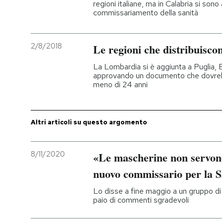
regioni italiane, ma in Calabria si sono
commissariamento della sanità
PODCAST
2/8/2018
Le regioni che distribuiscon
NEWSLETTER
La Lombardia si è aggiunta a Puglia,
approvando un documento che dovrebbe
meno di 24 anni
I MIEI PREFERITI
SHOP
Altri articoli su questo argomento
CALENDARIO
8/11/2020
«Le mascherine non servono
nuovo commissario per la S
AREA PERSONALE
Lo disse a fine maggio a un gruppo di
paio di commenti sgradevoli
Entra