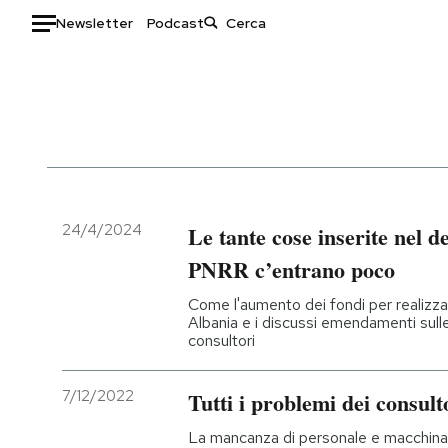
Newsletter
Podcast
Auto
HOME
Italia
Moda
Mondo
Libri
Politica
Consumismi
24/4/2024
Le tante cose inserite nel 
Tecnologia
Storie/Idee
PNRR c’entrano poco
Internet
Ok Boomer!
Come l'aumento dei fondi per realizzar
Scienza
Media
Albania e i discussi emendamenti sulle
consultori
Cultura
Europa
Economia
Altrecose
7/12/2022
Tutti i problemi dei consult
Sport
Mondiali calcio 2026
La mancanza di personale e macchinar