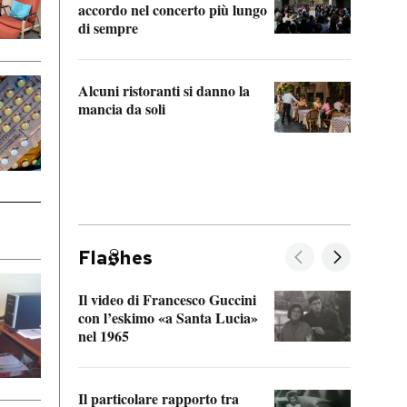
accordo nel concerto più lungo
di sempre
Il ci
parla
Alcuni ristoranti si danno la
nessu
mancia da soli
Fla
hes
Il video di Francesco Guccini
Sulla
con l’eskimo «a Santa Lucia»
vorti
nel 1965
veder
Il particolare rapporto tra
La ve