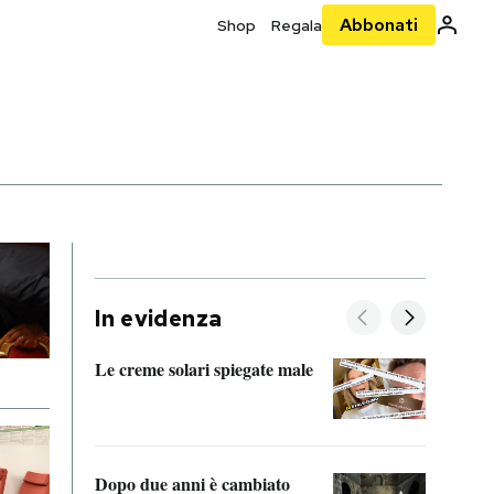
Abbonati
Shop
Regala
In evidenza
Le creme solari spiegate male
FitAc
guerr
Dopo due anni è cambiato
A cos