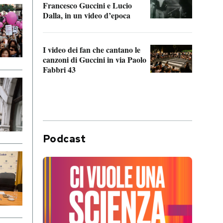
Francesco Guccini e Lucio
“Loco
Dalla, in un video d’epoca
Franc
I video dei fan che cantano le
Il de
canzoni di Guccini in via Paolo
Edoar
Fabbri 43
cappi
Podcast