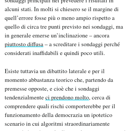
sondaggi principali nel prevedere i risultati in
Notifiche mobile
alcuni stati. In molti si chiesero se il margine di
Regala il Post
quell’errore fosse più o meno ampio rispetto a
Hai bisogno di aiuto?
quello di circa tre punti previsto nei sondaggi, ma
Esci
in generale emerse un’inclinazione – ancora
piuttosto diffusa
– a screditare i sondaggi perché
considerati inaffidabili e quindi poco utili.
Esiste tuttavia un dibattito laterale e per il
momento abbastanza teorico che, partendo da
premesse opposte, e cioè che i sondaggi
tendenzialmente
ci prendono molto
, cerca di
comprendere quali rischi comporterebbe per il
funzionamento della democrazia un ipotetico
scenario in cui algoritmi straordinariamente