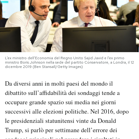
PODCAST
NEWSLETTER
I MIEI PREFERITI
L’ex ministro dell’Economia del Regno Unito Sajid Javid e l’ex primo
ministro Boris Johnson nella sede del partito Conservatore, a Londra, il 12
dicembre 2019 (Ben Stansall/Getty Images)
SHOP
Da diversi anni in molti paesi del mondo il
dibattito sull’affidabilità dei sondaggi tende a
CALENDARIO
occupare grande spazio sui media nei giorni
successivi alle elezioni politiche. Nel 2016, dopo
AREA PERSONALE
le presidenziali statunitensi vinte da Donald
Area Personale
Trump, si parlò per settimane dell’errore dei
Newsletter