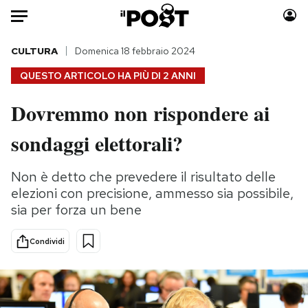
Auto
CULTURA
Domenica 18 febbraio 2024
QUESTO ARTICOLO HA PIÙ DI
2 ANNI
HOME
Dovremmo non rispondere ai
Italia
Moda
sondaggi elettorali?
Mondo
Libri
Politica
Consumismi
Non è detto che prevedere il risultato delle
Tecnologia
Storie/Idee
elezioni con precisione, ammesso sia possibile,
Internet
Ok Boomer!
sia per forza un bene
Scienza
Media
Cultura
Europa
Condividi
Economia
Altrecose
Sport
Mondiali calcio 2026