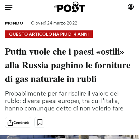
Auto
MONDO
Giovedì 24 marzo 2022
QUESTO ARTICOLO HA PIÙ DI
4 ANNI
HOME
Putin vuole che i paesi «ostili»
Italia
Moda
alla Russia paghino le forniture
Mondo
Libri
Politica
Consumismi
di gas naturale in rubli
Tecnologia
Storie/Idee
Internet
Ok Boomer!
Probabilmente per far risalire il valore del
Scienza
Media
rublo: diversi paesi europei, tra cui l'Italia,
Cultura
Europa
hanno comunque detto di non volerlo fare
Economia
Altrecose
Condividi
Sport
Mondiali calcio 2026