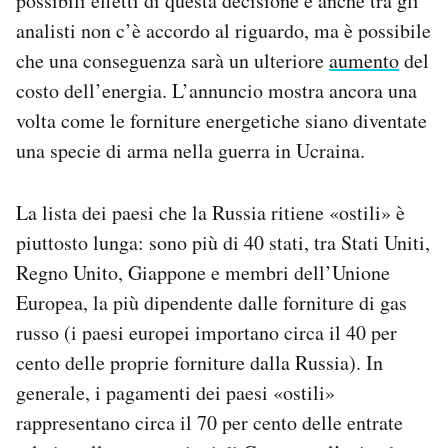
possibili effetti di questa decisione e anche tra gli
Notifiche mobile
analisti non c’è accordo al riguardo, ma è possibile
Regala il Post
che una conseguenza sarà un ulteriore
aumento
del
Hai bisogno di aiuto?
costo dell’energia. L’annuncio mostra ancora una
Esci
volta come le forniture energetiche siano diventate
una specie di arma nella guerra in Ucraina.
La lista dei paesi che la Russia ritiene «ostili» è
piuttosto lunga: sono più di 40 stati, tra Stati Uniti,
Regno Unito, Giappone e membri dell’Unione
Europea, la più dipendente dalle forniture di gas
russo (i paesi europei importano circa il 40 per
cento delle proprie forniture dalla Russia). In
generale, i pagamenti dei paesi «ostili»
rappresentano circa il 70 per cento delle entrate