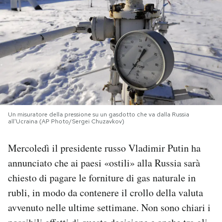
PODCAST
NEWSLETTER
I MIEI PREFERITI
Un misuratore della pressione su un gasdotto che va dalla Russia
SHOP
all'Ucraina (AP Photo/Sergei Chuzavkov)
Mercoledì il presidente russo Vladimir Putin ha
CALENDARIO
annunciato che ai paesi «ostili» alla Russia sarà
chiesto di pagare le forniture di gas naturale in
AREA PERSONALE
rubli, in modo da contenere il crollo della valuta
Area Personale
avvenuto nelle ultime settimane. Non sono chiari i
Newsletter