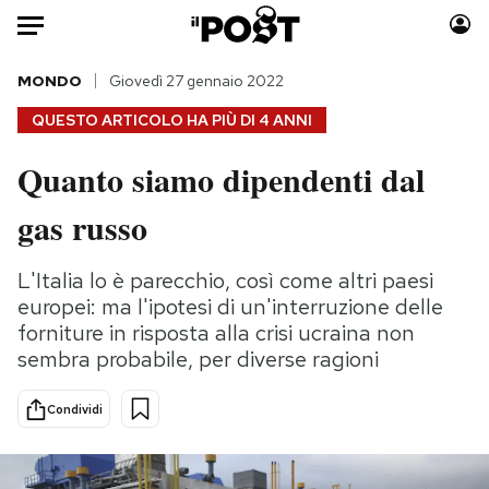
Auto
MONDO
Giovedì 27 gennaio 2022
QUESTO ARTICOLO HA PIÙ DI
4 ANNI
HOME
Quanto siamo dipendenti dal
Italia
Moda
gas russo
Mondo
Libri
Politica
Consumismi
L'Italia lo è parecchio, così come altri paesi
Tecnologia
Storie/Idee
europei: ma l'ipotesi di un'interruzione delle
Internet
Ok Boomer!
forniture in risposta alla crisi ucraina non
Scienza
Media
sembra probabile, per diverse ragioni
Cultura
Europa
Economia
Altrecose
Condividi
Sport
Mondiali calcio 2026