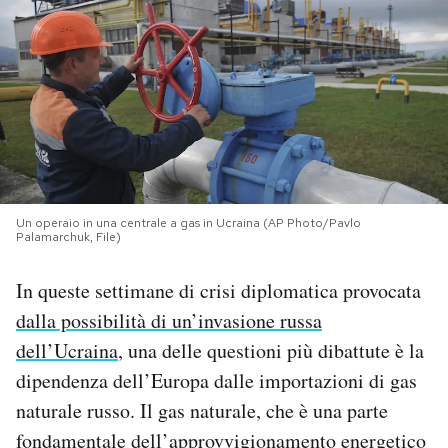
PODCAST
NEWSLETTER
I MIEI PREFERITI
Un operaio in una centrale a gas in Ucraina (AP Photo/Pavlo
SHOP
Palamarchuk, File)
In queste settimane di crisi diplomatica provocata
CALENDARIO
dalla possibilità di un’invasione russa
dell’Ucraina
, una delle questioni più dibattute è la
AREA PERSONALE
dipendenza dell’Europa dalle importazioni di gas
naturale russo. Il gas naturale, che è una parte
Area Personale
fondamentale dell’approvvigionamento energetico
Newsletter