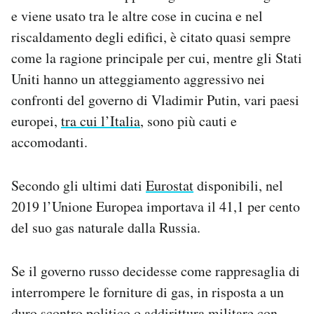
Notifiche mobile
e viene usato tra le altre cose in cucina e nel
Regala il Post
riscaldamento degli edifici, è citato quasi sempre
Hai bisogno di aiuto?
come la ragione principale per cui, mentre gli Stati
Esci
Uniti hanno un atteggiamento aggressivo nei
confronti del governo di Vladimir Putin, vari paesi
europei,
tra cui l’Italia
, sono più cauti e
accomodanti.
Secondo gli ultimi dati
Eurostat
disponibili, nel
2019 l’Unione Europea importava il 41,1 per cento
del suo gas naturale dalla Russia.
Se il governo russo decidesse come rappresaglia di
interrompere le forniture di gas, in risposta a un
duro scontro politico o addirittura militare con