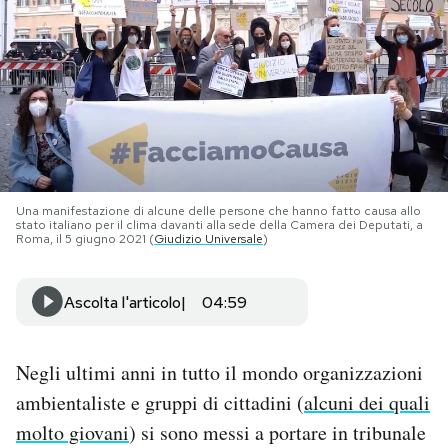
PODCAST
NEWSLETTER
I MIEI PREFERITI
Una manifestazione di alcune delle persone che hanno fatto causa allo
stato italiano per il clima davanti alla sede della Camera dei Deputati, a
SHOP
Roma, il 5 giugno 2021 (
Giudizio Universale
)
Ascolta l'articolo
04:59
CALENDARIO
AREA PERSONALE
Negli ultimi anni in tutto il mondo organizzazioni
ambientaliste e gruppi di cittadini (
alcuni dei quali
Area Personale
molto giovani
) si sono messi a portare in tribunale
Newsletter