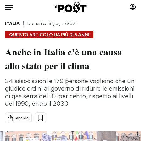
Auto
ITALIA
Domenica 6 giugno 2021
QUESTO ARTICOLO HA PIÙ DI
5 ANNI
HOME
Anche in Italia c’è una causa
Italia
Moda
allo stato per il clima
Mondo
Libri
Politica
Consumismi
24 associazioni e 179 persone vogliono che un
Tecnologia
Storie/Idee
giudice ordini al governo di ridurre le emissioni
Internet
Ok Boomer!
di gas serra del 92 per cento, rispetto ai livelli
Scienza
Media
del 1990, entro il 2030
Cultura
Europa
Economia
Altrecose
Condividi
Sport
Mondiali calcio 2026