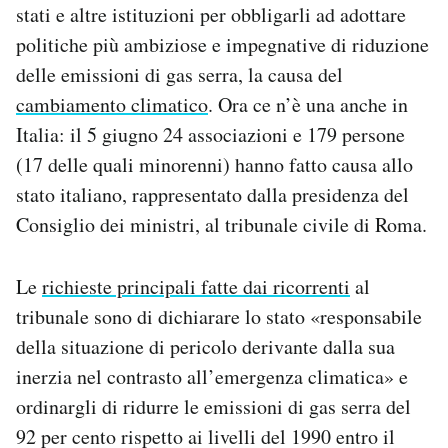
stati e altre istituzioni per obbligarli ad adottare
Notifiche mobile
politiche più ambiziose e impegnative di riduzione
Regala il Post
Hai bisogno di aiuto?
delle emissioni di gas serra, la causa del
Esci
cambiamento climatico
. Ora ce n’è una anche in
Italia: il 5 giugno 24 associazioni e 179 persone
(17 delle quali minorenni) hanno fatto causa allo
stato italiano, rappresentato dalla presidenza del
Consiglio dei ministri, al tribunale civile di Roma.
Le
richieste principali fatte dai ricorrenti
al
tribunale sono di dichiarare lo stato «responsabile
della situazione di pericolo derivante dalla sua
inerzia nel contrasto all’emergenza climatica» e
ordinargli di ridurre le emissioni di gas serra del
92 per cento rispetto ai livelli del 1990 entro il