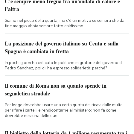
C’è sempre meno tregua tra un’ondata di calore e
l’altra
Siamo nel picco della quarta, ma c'è un motivo se sembra che da
fine maggio abbia sempre fatto caldissimo
La posizione del governo italiano su Ceuta e sulla
Spagna è cambiata in fretta
In pochi giorni ha criticato le politiche migratorie del governo di
Pedro Sánchez, poi gli ha espresso solidarietà: perché?
Il comune di Roma non sa quanto spende in
segnaletica stradale
Per legge dovrebbe usare una certa quota dei ricavi dalle multe
per rifare i cartelli e rendicontarne al ministero: non fa come
dovrebbe nessuna delle due
Il biglietto della lotteria da 1 milione recuperato tra i