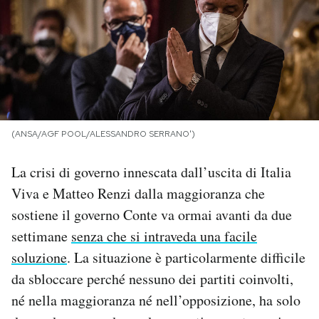
PODCAST
NEWSLETTER
I MIEI PREFERITI
(ANSA/AGF POOL/ALESSANDRO SERRANO')
La crisi di governo innescata dall’uscita di Italia
SHOP
Viva e Matteo Renzi dalla maggioranza che
sostiene il governo Conte va ormai avanti da due
CALENDARIO
settimane
senza che si intraveda una facile
soluzione
. La situazione è particolarmente difficile
AREA PERSONALE
da sbloccare perché nessuno dei partiti coinvolti,
Area Personale
né nella maggioranza né nell’opposizione, ha solo
Newsletter