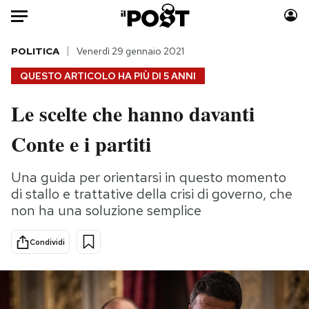
Auto
POLITICA
Venerdì 29 gennaio 2021
QUESTO ARTICOLO HA PIÙ DI
5 ANNI
HOME
Le scelte che hanno davanti
Italia
Moda
Conte e i partiti
Mondo
Libri
Politica
Consumismi
Una guida per orientarsi in questo momento
Tecnologia
Storie/Idee
di stallo e trattative della crisi di governo, che
Internet
Ok Boomer!
non ha una soluzione semplice
Scienza
Media
Cultura
Europa
Condividi
Economia
Altrecose
Sport
Mondiali calcio 2026