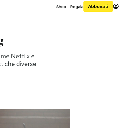
Abbonati
Shop
Regala
g
ome Netflix e
tiche diverse