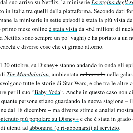
dal suo arrivo su Netflix, la miniserie
La regina degli s
o in Italia tra quelli della piattaforma. Secondo dati for
mane la miniserie in sette episodi è stata la più vista de
uo primo mese online
è stata vista
da «62 milioni di nucle
a Netflix sono sempre un po’ vaghi) e ha portato a un n
scacchi e diverse cose che ci girano attorno.
l 30 ottobre, su Disney+ stanno andando in onda gli epi
 di
The Mandalorian
, ambientata
nel mondo
nella galas
 svolgono tutte le storie di Star Wars, e che tra le altre
are per il suo “
Baby Yoda
“. Anche in questo caso non ci
 quante persone stiano guardando la nuova stagione – il
ine dal 18 dicembre – ma diverse stime e analisi mostra
ontenuto più popolare su Disney+
e che è stata in grado
di utenti ad
abbonarsi (o ri-abbonarsi) al servizio
.