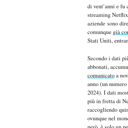
di vent’anni e fu
streaming Netflix 
aziende sono dir
comunque
già co
Stati Uniti, entr
Secondo i dati più
abbonati, accumul
comunicato
a nov
anno (un numero 
2024). I dati mos
più in fretta di N
raccogliendo quin
ovunque nel mondo
però, è solo un p