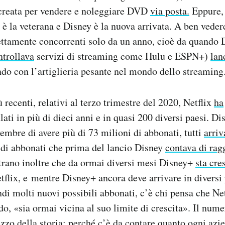
 creata per vendere e noleggiare DVD
via posta.
Eppure,
è la veterana e Disney è la nuova arrivata. A ben vedere,
ettamente concorrenti solo da un anno, cioè da quando 
ntrollava
servizi di streaming come Hulu e ESPN+)
lan
ando con l’artiglieria pesante nel mondo dello streaming
 recenti, relativi al terzo trimestre del 2020, Netflix
ha
ati in più di dieci anni e in quasi 200 diversi paesi. Di
embre di avere più di 73 milioni di abbonati, tutti
arriv
di abbonati che prima del lancio Disney
contava di rag
trano inoltre che da ormai diversi mesi Disney+
sta cre
etflix, e mentre Disney+ ancora deve arrivare in diversi 
di molti nuovi possibili abbonati, c’è chi pensa che Net
, «sia ormai vicina al suo limite di crescita». Il nume
ezzo della storia: perché c’è da contare quanto ogni azi