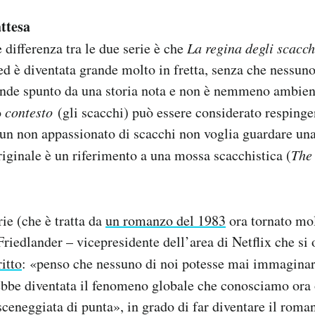
attesa
differenza tra le due serie è che
La regina degli scacc
 ed è diventata grande molto in fretta, senza che nessun
ende spunto da una storia nota e non è nemmeno ambie
o
contesto
(gli scacchi) può essere considerato respinge
e un non appassionato di scacchi non voglia guardare una
originale è un riferimento a una mossa scacchistica (
The
rie (che è tratta da
un romanzo del 1983
ora tornato mol
Friedlander – vicepresidente dell’area di Netflix che si 
ritto
: «penso che nessuno di noi potesse mai immagina
bbe diventata il fenomeno globale che conosciamo ora o
sceneggiata di punta», in grado di far diventare il roma