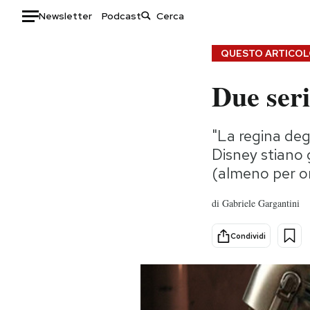
Newsletter
Podcast
Auto
QUESTO ARTICOLO
Due seri
HOME
Italia
Moda
"La regina deg
Mondo
Libri
Disney stiano 
Politica
Consumismi
(almeno per o
Tecnologia
Storie/Idee
Internet
Ok Boomer!
di
Gabriele Gargantini
Scienza
Media
Cultura
Europa
Condividi
Economia
Altrecose
Sport
Mondiali calcio 2026