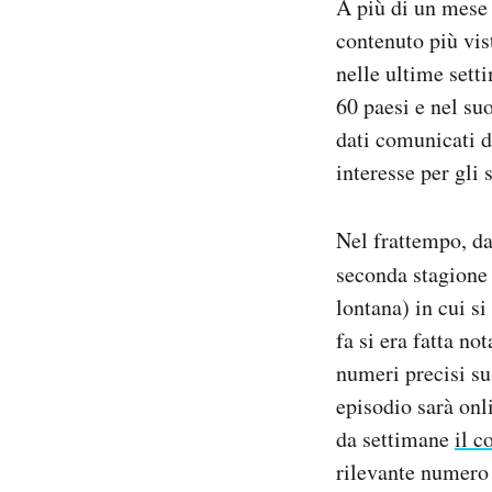
A più di un mese 
Notifiche mobile
contenuto più vist
Regala il Post
nelle ultime setti
Hai bisogno di aiuto?
60 paesi e nel s
Esci
dati comunicati d
interesse per gli 
Nel frattempo, da
seconda stagione
lontana) in cui si
fa si era fatta not
numeri precisi su
episodio sarà onl
da settimane
il c
rilevante numero 