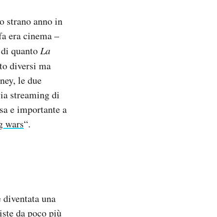
o strano anno in
fa era cinema –
 di quanto
La
to diversi ma
ney, le due
via streaming di
sa e importante a
g wars
“.
è diventata una
iste da poco più