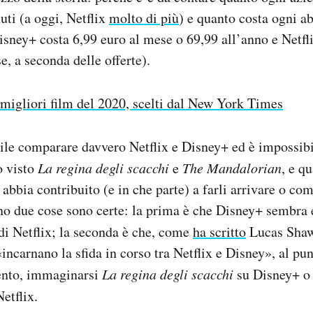
uti (a oggi, Netflix
molto di più
) e quanto costa ogni 
 Disney+ costa 6,99 euro al mese o 69,99 all’anno e Netfl
e, a seconda delle offerte).
 migliori film del 2020, scelti dal New York Times
ile comparare davvero Netflix e Disney+ ed è impossibi
o visto
La regina degli scacchi
e
The Mandalorian
, e q
abbia contribuito (e in che parte) a farli arrivare o co
o due cose sono certe: la prima è che Disney+ sembra e
 di Netflix; la seconda è che, come
ha scritto
Lucas Sha
«incarnano la sfida in corso tra Netflix e Disney», al pu
mento, immaginarsi
La regina degli scacchi
su Disney+ 
etflix.