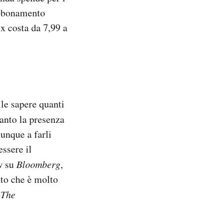
abbonamento
ix costa da 7,99 a
le sapere quanti
uanto la presenza
munque a farli
ssere il
w su
Bloomberg
,
nto che è molto
o
The