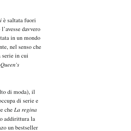
hi
è saltata fuori
o l’avesse davvero
ntata in un mondo
nte, nel senso che
 serie in cui
 Queen’s
to di moda), il
occupa di serie e
re che
La regina
 addirittura la
nzo un bestseller