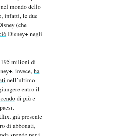
 nel mondo dello
 infatti, le due
Disney (che
ciò
Disney+ negli
.
195 milioni di
sney+, invece,
ha
ati
nell’ultimo
giungere
entro il
scendo
di più e
paesi,
flix, già presente
ro di abbonati,
enda spende per i