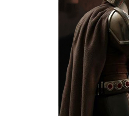
PODCAST
NEWSLETTER
I MIEI PREFERITI
SHOP
CALENDARIO
AREA PERSONALE
Area Personale
Newsletter