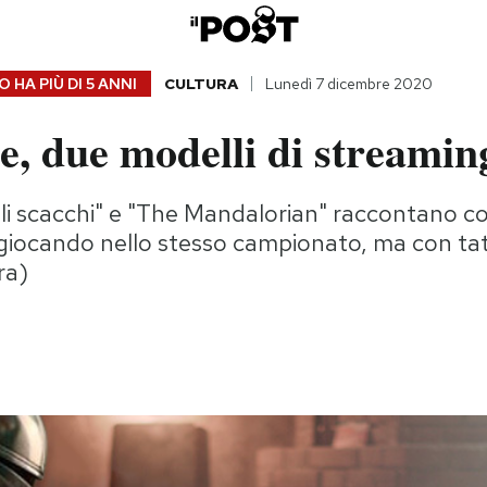
 HA PIÙ DI
5 ANNI
CULTURA
Lunedì 7 dicembre 2020
e, due modelli di streamin
li scacchi" e "The Mandalorian" raccontano c
giocando nello stesso campionato, ma con tat
ra)