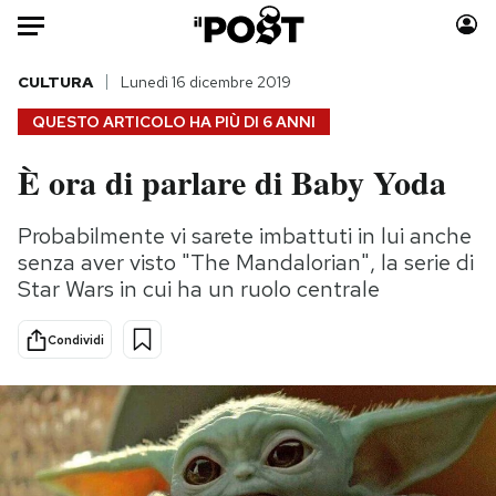
Auto
CULTURA
Lunedì 16 dicembre 2019
QUESTO ARTICOLO HA PIÙ DI
6 ANNI
HOME
È ora di parlare di Baby Yoda
Italia
Moda
Mondo
Libri
Probabilmente vi sarete imbattuti in lui anche
Politica
Consumismi
senza aver visto "The Mandalorian", la serie di
Tecnologia
Storie/Idee
Star Wars in cui ha un ruolo centrale
Internet
Ok Boomer!
Condividi
Scienza
Media
Cultura
Europa
Economia
Altrecose
Sport
Mondiali calcio 2026