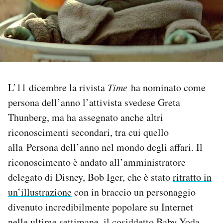
PODCAST
NEWSLETTER
L’11 dicembre la rivista
Time
ha nominato come
I MIEI PREFERITI
persona dell’anno l’attivista svedese Greta
Thunberg, ma ha assegnato anche altri
SHOP
riconoscimenti secondari, tra cui quello
alla Persona dell’anno nel mondo degli affari. Il
CALENDARIO
riconoscimento è andato all’amministratore
delegato di Disney, Bob Iger, che è stato
ritratto in
AREA PERSONALE
un’illustrazione
con in braccio un personaggio
divenuto incredibilmente popolare su Internet
Area Personale
Newsletter
nelle ultime settimane, il cosiddetto Baby Yoda.