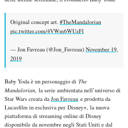
Notifiche mobile
Regala il Post
Hai bisogno di aiuto?
Original concept art.
#TheMandalorian
Esci
pic.twitter.com/4VWm6WUzFl
— Jon Favreau (@Jon_Favreau)
November 19,
2019
Baby Yoda è un personaggio di
The
Mandalorian,
la serie ambientata nell’universo di
Star Wars creata da
Jon Favreau
e prodotta da
Lucasfilm in esclusiva per Disney+, la nuova
piattaforma di streaming online di Disney
disponibile da novembre negli Stati Uniti e dal