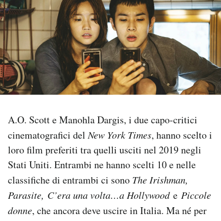
PODCAST
NEWSLETTER
I MIEI PREFERITI
SHOP
A.O. Scott e Manohla Dargis, i due capo-critici
cinematografici del
New York Times
, hanno scelto i
loro film preferiti tra quelli usciti nel 2019 negli
CALENDARIO
Stati Uniti. Entrambi ne hanno scelti 10 e nelle
classifiche di entrambi ci sono
The Irishman,
AREA PERSONALE
Parasite,
C’era una volta…a Hollywood
e
Piccole
Area Personale
donne
, che ancora deve uscire in Italia. Ma né per
Newsletter