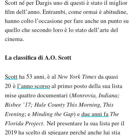
Scott né per Dargis uno di questi è stato il miglior
Notifiche mobile
film dell’anno. Entrambi, come ormai è abitudine,
Regala il Post
hanno colto l’occasione per fare anche un punto su
Hai bisogno di aiuto?
Esci
quello che secondo loro è lo stato dell’arte del
cinema.
La classifica di A.O. Scott
Scott
ha 53 anni, è al
New York Times
da quasi
20
è
l’anno scorso
al primo posto della sua lista
mise quattro documentari (
Monrovia, Indiana;
Bisbee ’17; Hale County This Morning, This
Evening
; e
Minding the Gap
) e
due anni fa
The
Florida Project
. Nel presentare la sua lista per il
2019 ha scelto di spiegare perché anche lui stia