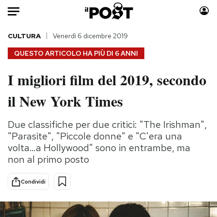
Auto
CULTURA
Venerdì 6 dicembre 2019
QUESTO ARTICOLO HA PIÙ DI
6 ANNI
HOME
I migliori film del 2019, secondo
Italia
Moda
il New York Times
Mondo
Libri
Politica
Consumismi
Due classifiche per due critici: "The Irishman",
Tecnologia
Storie/Idee
"Parasite", "Piccole donne" e "C'era una
Internet
Ok Boomer!
volta…a Hollywood" sono in entrambe, ma
Scienza
Media
non al primo posto
Cultura
Europa
Economia
Altrecose
Condividi
Sport
Mondiali calcio 2026