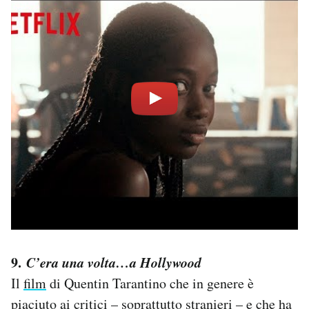
9.
C’era una volta…a Hollywood
Il
film
di Quentin Tarantino che in genere è
piaciuto ai critici –
soprattutto stranieri
– e che ha