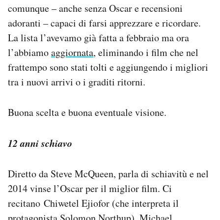
comunque – anche senza Oscar e recensioni
Notifiche mobile
Regala il Post
adoranti – capaci di farsi apprezzare e ricordare.
Hai bisogno di aiuto?
La lista l’avevamo già fatta a febbraio ma ora
Esci
l’abbiamo
aggiornata
, eliminando i film che nel
frattempo sono stati tolti e aggiungendo i migliori
tra i nuovi arrivi o i graditi ritorni.
Buona scelta e buona eventuale visione.
12 anni schiavo
Diretto da Steve McQueen, parla di schiavitù e nel
2014 vinse l’Oscar per il miglior film. Ci
recitano Chiwetel Ejiofor (che interpreta il
protagonista Solomon Northup), Michael