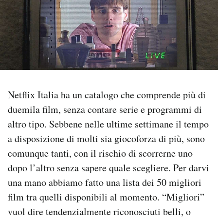
PODCAST
NEWSLETTER
I MIEI PREFERITI
Netflix Italia ha un catalogo che comprende più di
duemila film, senza contare serie e programmi di
SHOP
altro tipo. Sebbene nelle ultime settimane il tempo
a disposizione di molti sia giocoforza di più, sono
CALENDARIO
comunque tanti, con il rischio di scorrerne uno
dopo l’altro senza sapere quale scegliere. Per darvi
AREA PERSONALE
una mano abbiamo fatto una lista dei 50 migliori
film tra quelli disponibili al momento. “Migliori”
Area Personale
vuol dire tendenzialmente riconosciuti belli, o
Newsletter