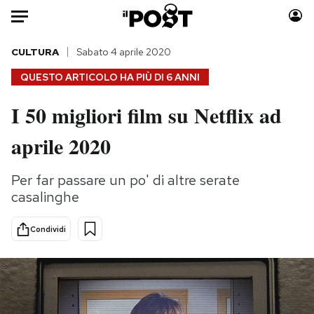
Auto
CULTURA
Sabato 4 aprile 2020
QUESTO ARTICOLO HA PIÙ DI
6 ANNI
HOME
I 50 migliori film su Netflix ad
Italia
Moda
aprile 2020
Mondo
Libri
Politica
Consumismi
Per far passare un po' di altre serate
Tecnologia
Storie/Idee
casalinghe
Internet
Ok Boomer!
Scienza
Media
Condividi
Cultura
Europa
Economia
Altrecose
Sport
Mondiali calcio 2026