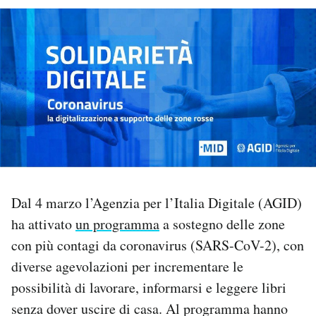
PODCAST
NEWSLETTER
I MIEI PREFERITI
SHOP
Dal 4 marzo l’Agenzia per l’Italia Digitale (AGID)
CALENDARIO
ha attivato
un programma
a sostegno delle zone
con più contagi da coronavirus (SARS-CoV-2), con
AREA PERSONALE
diverse agevolazioni per incrementare le
possibilità di lavorare, informarsi e leggere libri
Area Personale
senza dover uscire di casa. Al programma hanno
Newsletter