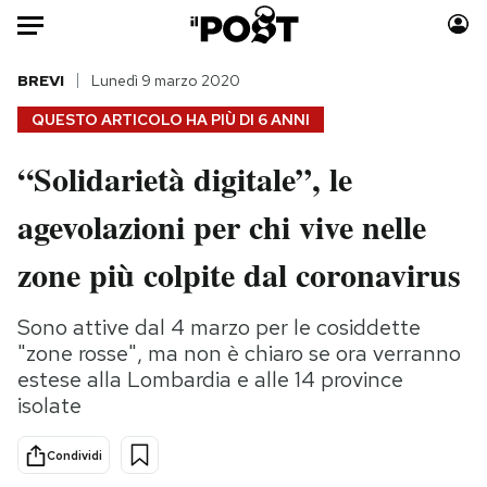
Auto
BREVI
Lunedì 9 marzo 2020
QUESTO ARTICOLO HA PIÙ DI
6 ANNI
HOME
“Solidarietà digitale”, le
Italia
Moda
agevolazioni per chi vive nelle
Mondo
Libri
Politica
Consumismi
zone più colpite dal coronavirus
Tecnologia
Storie/Idee
Internet
Ok Boomer!
Sono attive dal 4 marzo per le cosiddette
Scienza
Media
"zone rosse", ma non è chiaro se ora verranno
Cultura
Europa
estese alla Lombardia e alle 14 province
isolate
Economia
Altrecose
Sport
Mondiali calcio 2026
Condividi