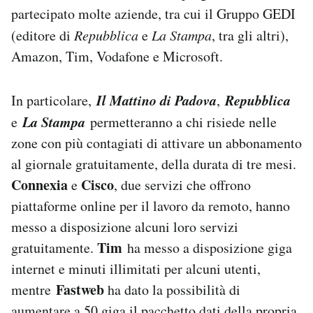
partecipato molte aziende, tra cui il Gruppo GEDI
Notifiche mobile
Regala il Post
(editore di
Repubblica
e
La Stampa
, tra gli altri),
Hai bisogno di aiuto?
Amazon, Tim, Vodafone e Microsoft.
Esci
Il Mattino di Padova
Repubblica
In particolare,
,
La Stampa
e
permetteranno a chi risiede nelle
zone con più contagiati di attivare un abbonamento
al giornale gratuitamente, della durata di tre mesi.
Connexia
Cisco
e
, due servizi che offrono
piattaforme online per il lavoro da remoto, hanno
messo a disposizione alcuni loro servizi
Tim
gratuitamente.
ha messo a disposizione giga
internet e minuti illimitati per alcuni utenti,
Fastweb
mentre
ha dato la possibilità di
aumentare a 50 giga il pacchetto dati della propria