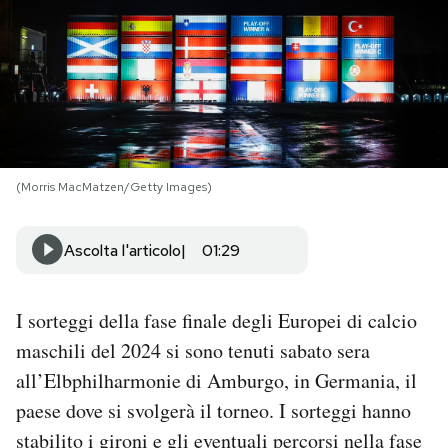
PODCAST
NEWSLETTER
I MIEI PREFERITI
(Morris MacMatzen/Getty Images)
SHOP
Ascolta l'articolo
01:29
CALENDARIO
I sorteggi della fase finale degli Europei di calcio
maschili del 2024 si sono tenuti sabato sera
AREA PERSONALE
all’Elbphilharmonie di Amburgo, in Germania, il
paese dove si svolgerà il torneo. I sorteggi hanno
Area Personale
stabilito i gironi e gli eventuali percorsi nella fase
Newsletter