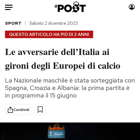
Auto
SPORT
Sabato 2 dicembre 2023
QUESTO ARTICOLO HA PIÙ DI
2 ANNI
HOME
Le avversarie dell’Italia ai
Italia
Moda
gironi degli Europei di calcio
Mondo
Libri
Politica
Consumismi
La Nazionale maschile è stata sorteggiata con
Tecnologia
Storie/Idee
Spagna, Croazia e Albania: la prima partita è
Internet
Ok Boomer!
in programma il 15 giugno
Scienza
Media
Cultura
Europa
Condividi
Economia
Altrecose
Sport
Mondiali calcio 2026