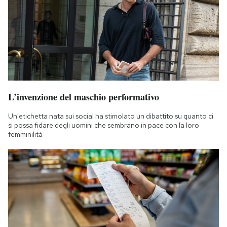
L’invenzione del maschio performativo
Un'etichetta nata sui social ha stimolato un dibattito su quanto ci
si possa fidare degli uomini che sembrano in pace con la loro
femminilità