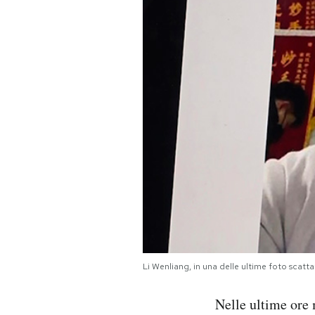
PODCAST
NEWSLETTER
I MIEI PREFERITI
SHOP
CALENDARIO
AREA PERSONALE
Li Wenliang, in una delle ultime foto scat
Area Personale
Nelle ultime ore 
Newsletter