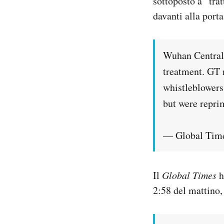
sottoposto a “tra
davanti alla porta
Wuhan Central 
treatment. GT 
whistleblowers
but were repr
— Global Tim
Il
Global Times
h
2:58 del mattino,