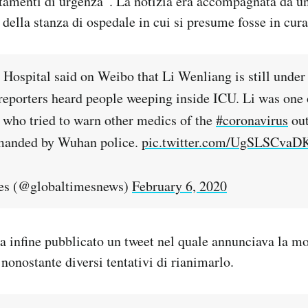
ttamenti di urgenza”. La notizia era accompagnata da u
 della stanza di ospedale in cui si presume fosse in cura
Hospital said on Weibo that Li Wenliang is still unde
reporters heard people weeping inside ICU. Li was one 
 who tried to warn other medics of the
#coronavirus
out
imanded by Wuhan police.
pic.twitter.com/UgSLSCvaD
es (@globaltimesnews)
February 6, 2020
a infine pubblicato un tweet nel quale annunciava la mor
 nonostante diversi tentativi di rianimarlo.