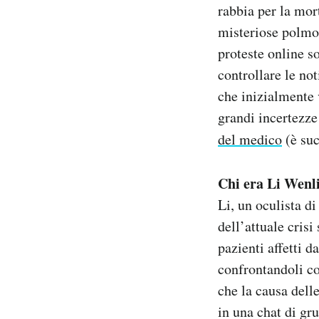
rabbia per la mor
Notifiche mobile
misteriose polmon
Regala il Post
Hai bisogno di aiuto?
proteste online s
Esci
controllare le no
che inizialmente 
grandi incertezze
del medico
(è su
Chi era Li Wenl
Li, un oculista d
dell’attuale crisi
pazienti affetti d
confrontandoli co
che la causa dell
in una chat di gru