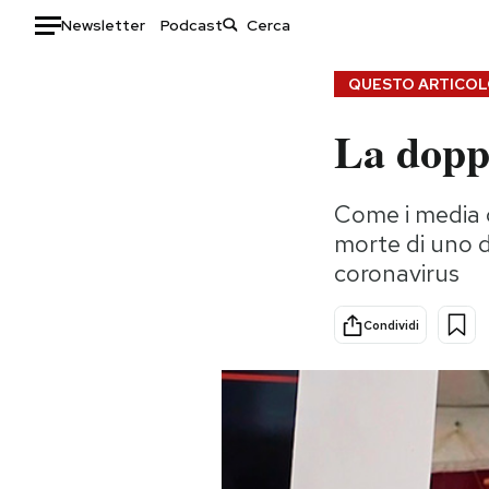
Newsletter
Podcast
Auto
QUESTO ARTICOLO
La dopp
HOME
Italia
Moda
Come i media c
Mondo
Libri
morte di uno d
Politica
Consumismi
coronavirus
Tecnologia
Storie/Idee
Internet
Ok Boomer!
Condividi
Scienza
Media
Cultura
Europa
Economia
Altrecose
Sport
Mondiali calcio 2026