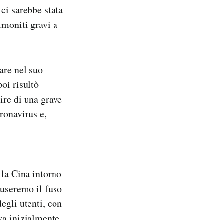
 ci sarebbe stata
lmoniti gravi a
are nel suo
oi risultò
rire di una grave
ronavirus e,
lla Cina intorno
i useremo il fuso
egli utenti, con
va inizialmente