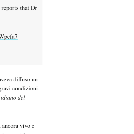
reports that Dr
zWpcfa7
aveva diffuso un
ravi condizioni.
idiano del
 ancora vivo e