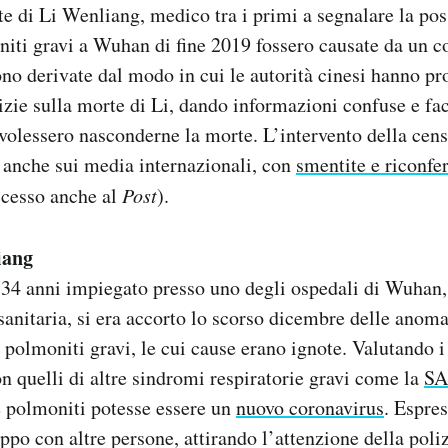
te di Li Wenliang, medico tra i primi a segnalare la poss
iti gravi a Wuhan di fine 2019 fossero causate da un c
ono derivate dal modo in cui le autorità cinesi hanno pr
tizie sulla morte di Li, dando informazioni confuse e fa
volessero nasconderne la morte. L’intervento della cen
 anche sui media internazionali, con
smentite e riconfe
ccesso anche al
Post
).
iang
i 34 anni impiegato presso uno degli ospedali di Wuhan,
 sanitaria, si era accorto lo scorso dicembre delle anoma
a polmoniti gravi, le cui cause erano ignote. Valutando i
n quelli di altre sindromi respiratorie gravi come la
SA
e polmoniti potesse essere un
nuovo coronavirus
. Espres
ppo con altre persone, attirando l’attenzione della poliz