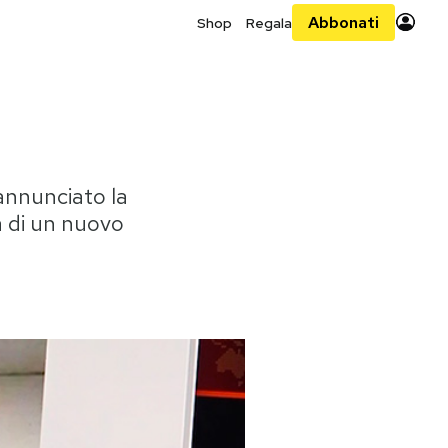
Abbonati
Shop
Regala
annunciato la
a di un nuovo