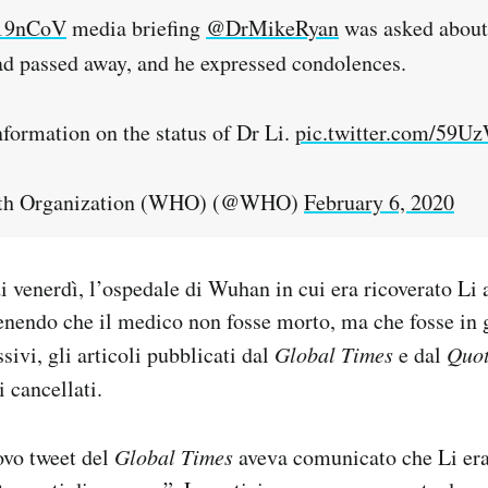
19nCoV
media briefing
@DrMikeRyan
was asked about 
d passed away, and he expressed condolences.
ormation on the status of Dr Li.
pic.twitter.com/59U
th Organization (WHO) (@WHO)
February 6, 2020
i venerdì, l’ospedale di Wuhan in cui era ricoverato Li 
nendo che il medico non fosse morto, ma che fosse in g
ivi, gli articoli pubblicati dal
Global Times
e dal
Quot
i cancellati.
ovo tweet del
Global Times
aveva comunicato che Li era