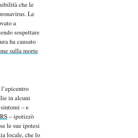
ibilità che le
oronavirus. Le
ovato a
cendo sospettare
sura ha causato
rme sulla morte
 l’epicentro
lie in alcuni
 sintomi – e
RS
– ipotizzò
se le sue ipotesi
ia locale, che lo