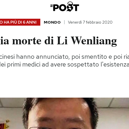
 HA PIÙ DI
6 ANNI
MONDO
Venerdì 7 febbraio 2020
ia morte di Li Wenliang
inesi hanno annunciato, poi smentito e poi ri
ei primi medici ad avere sospettato l'esistenz