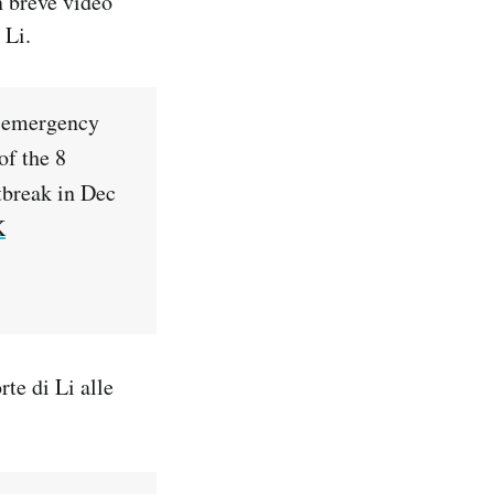
n breve video
 Li.
r emergency
of the 8
break in Dec
K
te di Li alle