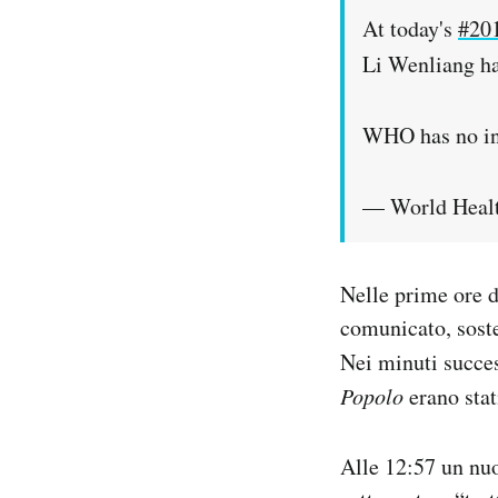
At today's
#20
Li Wenliang ha
WHO has no inf
— World Heal
Nelle prime ore d
comunicato, soste
Nei minuti success
Popolo
erano stat
Alle 12:57 un nu