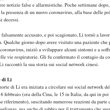
ere notizie false e allarmistiche. Poche settimane dopo,
 la presenza di un nuovo coronavirus, alla base delle po
i decessi.
 falsamente accusato, e poi scagionato, Lì tornò a lavor
 Qualche giorno dopo avere visitato una paziente che p
coronavirus, iniziò a sviluppare alcuni sintomi e a soff
le vie respiratorie. Gli fu confermato il contagio da co
Li raccontò la sua storia sui social network cinesi.
 di Li
orte di Li era iniziata a circolare sui social network de
 6 febbraio (ora della Cina, le 15 in Italia; da qui in po
e riferimento), suscitando numerose reazioni da parte d
glianze, ma anche di rabbia per il trattamento che ave