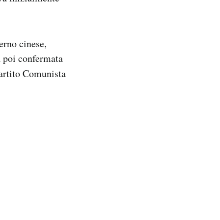
verno cinese,
a poi confermata
Partito Comunista