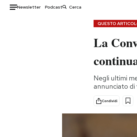
Newsletter
Podcast
Auto
QUESTO ARTICOLO
La Conv
HOME
Italia
Moda
continua
Mondo
Libri
Politica
Consumismi
Negli ultimi me
Tecnologia
Storie/Idee
annunciato di v
Internet
Ok Boomer!
Scienza
Media
Condividi
Cultura
Europa
Economia
Altrecose
Sport
Mondiali calcio 2026