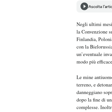
Notifiche mobile
Ascolta l'arti
Regala il Post
Hai bisogno di aiuto?
Negli ultimi mesi
Esci
la Convenzione su
Finlandia, Poloni
con la Bielorussia
un’eventuale inva
modo più efficace
Le mine antiuomo 
terreno, e detona
danneggiano sopra
dopo la fine di u
complesse. Inoltr