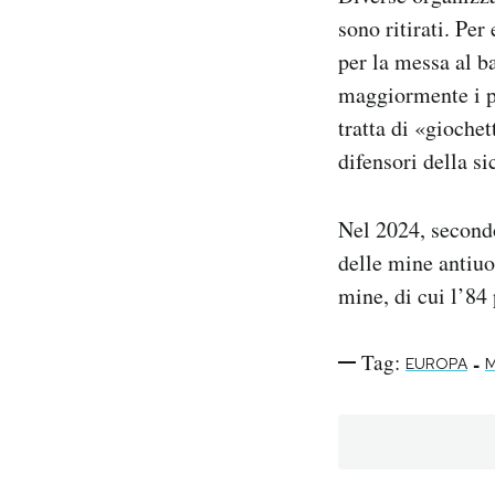
sono ritirati. Pe
per la messa al b
maggiormente i pa
tratta di «giochet
difensori della s
Nel 2024, secon
delle mine antiu
mine, di cui l’84 
Tag:
-
EUROPA
M