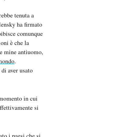
rebbe tenuta a
lensky ha firmato
proibisce comunque
ioni è che la
 le mine antiuomo,
 mondo
.
di aver usato
momento in cui
effettivamente si
to i paesi che si