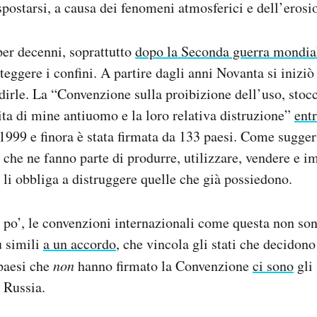
postarsi, a causa dei fenomeni atmosferici e dell’erosio
per decenni, soprattutto
dopo la Seconda guerra mondia
oteggere i confini. A partire dagli anni Novanta si iniziò
ndirle. La “Convenzione sulla proibizione dell’uso, stoc
ta di mine antiuomo e la loro relativa distruzione”
entr
1999 e finora è stata firmata da 133 paesi. Come sugger
i che ne fanno parte di produrre, utilizzare, vendere e 
li obbliga a distruggere quelle che già possiedono.
po’, le convenzioni internazionali come questa non son
ù simili
a un accordo
, che vincola gli stati che decidono
 paesi che
non
hanno firmato la Convenzione
ci sono
gli 
a Russia.