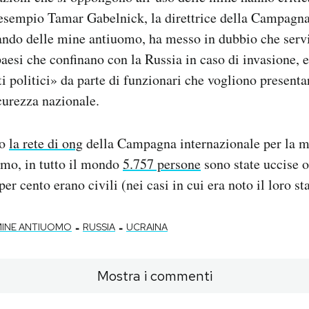
r esempio Tamar Gabelnick, la direttrice della Campagn
ando delle mine antiuomo, ha messo in dubbio che serv
esi che confinano con la Russia in caso di invasione, 
ti politici» da parte di funzionari che vogliono presenta
icurezza nazionale.
do
la rete di ong
della Campagna internazionale per la m
omo, in tutto il mondo
5.757 persone
sono state uccise o
per cento erano civili (nei casi in cui era noto il loro st
-
-
INE ANTIUOMO
RUSSIA
UCRAINA
Mostra i commenti