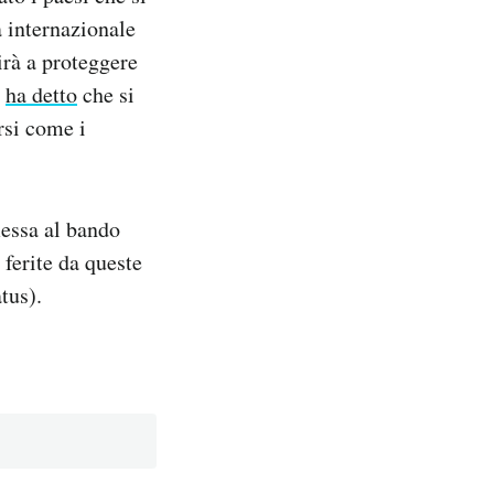
a internazionale
irà a proteggere
e
ha detto
che si
rsi come i
essa al bando
 ferite da queste
atus).