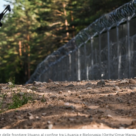
le delle frontiere lituano al confine tra Lituania e Bielorussia (Getty/Omar Marq