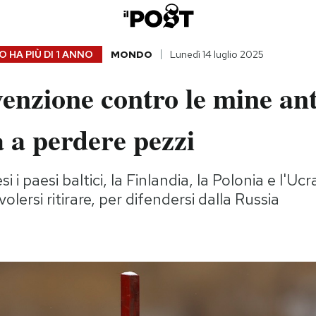
 HA PIÙ DI
1 ANNO
MONDO
Lunedì 14 luglio 2025
enzione contro le mine an
 a perdere pezzi
si i paesi baltici, la Finlandia, la Polonia e l'U
olersi ritirare, per difendersi dalla Russia