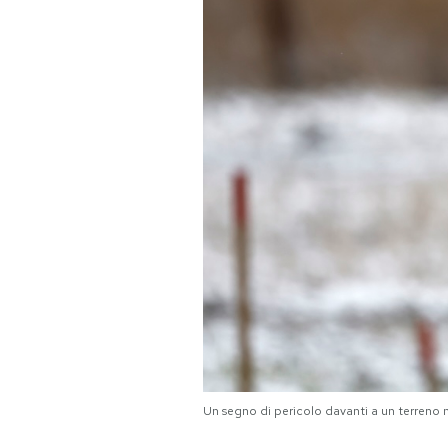
PODCAST
NEWSLETTER
I MIEI PREFERITI
SHOP
CALENDARIO
AREA PERSONALE
Area Personale
Un segno di pericolo davanti a un terreno m
Newsletter