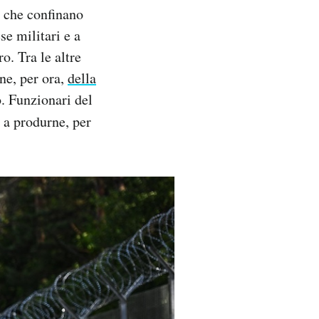
i che confinano
se militari e a
o. Tra le altre
one, per ora,
della
. Funzionari del
 a produrne, per