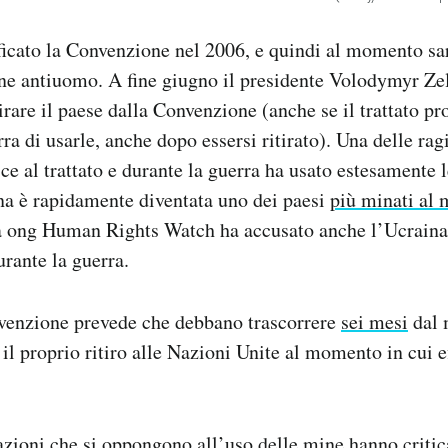
ficato la Convenzione nel 2006, e quindi al momento sa
ine antiuomo. A fine giugno il presidente Volodymyr Ze
irare il paese dalla Convenzione (anche se il trattato 
ra di usarle, anche dopo essersi ritirato). Una delle rag
ce al trattato e durante la guerra ha usato estesamente
na è rapidamente diventata uno dei paesi
più minati al
 ong Human Rights Watch ha accusato anche l’Ucraina 
rante la guerra.
nvenzione prevede che debbano trascorrere
sei mesi
dal 
 il proprio ritiro alle Nazioni Unite al momento in cui 
zioni che si oppongono all’uso delle mine hanno critica