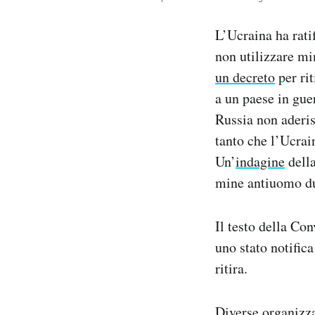
L’Ucraina ha rati
non utilizzare m
un decreto
per rit
a un paese in guer
Russia non aderis
tanto che l’Ucrai
Un’
indagine
della
mine antiuomo du
Il testo della Co
uno stato notifica
ritira.
Diverse organizza