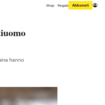
Abbonati
Shop
Regala
tiuomo
craina hanno