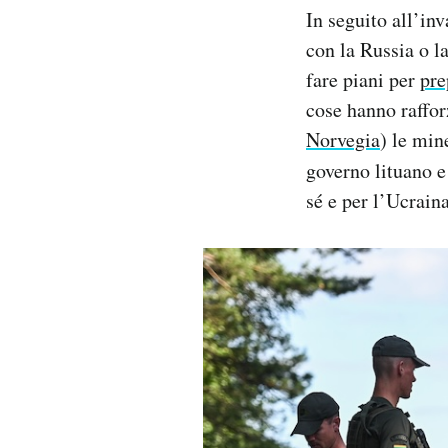
In seguito all’in
con la Russia o l
fare piani per
pre
cose hanno rafforz
Norvegia
) le min
governo lituano e
sé e per l’Ucraina