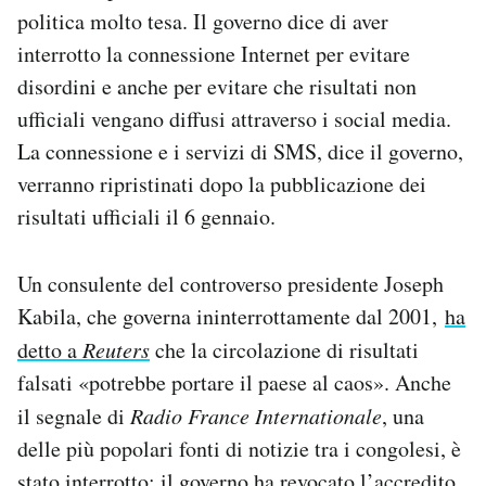
politica molto tesa. Il governo dice di aver
Notifiche mobile
Regala il Post
interrotto la connessione Internet per evitare
Hai bisogno di aiuto?
disordini e anche per evitare che risultati non
Esci
ufficiali vengano diffusi attraverso i social media.
La connessione e i servizi di SMS, dice il governo,
verranno ripristinati dopo la pubblicazione dei
risultati ufficiali il 6 gennaio.
Un consulente del controverso presidente Joseph
Kabila, che governa ininterrottamente dal 2001,
ha
detto a
Reuters
che la circolazione di risultati
falsati «potrebbe portare il paese al caos». Anche
il segnale di
Radio France Internationale
, una
delle più popolari fonti di notizie tra i congolesi, è
stato interrotto; il governo ha revocato l’accredito