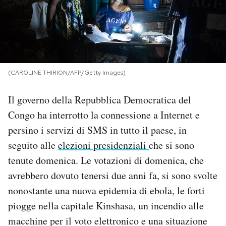
PODCAST
NEWSLETTER
(CAROLINE THIRION/AFP/Getty Images)
I MIEI PREFERITI
Il governo della Repubblica Democratica del
Congo ha interrotto la connessione a Internet e
SHOP
persino i servizi di SMS in tutto il paese, in
seguito alle
elezioni presidenziali
che si sono
CALENDARIO
tenute domenica. Le votazioni di domenica, che
avrebbero dovuto tenersi due anni fa, si sono svolte
AREA PERSONALE
nonostante una nuova epidemia di ebola, le forti
piogge nella capitale Kinshasa, un incendio alle
Area Personale
macchine per il voto elettronico e una situazione
Newsletter