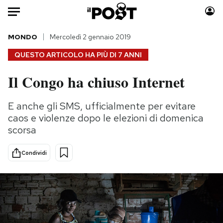
Auto
MONDO
Mercoledì 2 gennaio 2019
QUESTO ARTICOLO HA PIÙ DI
7 ANNI
HOME
Il Congo ha chiuso Internet
Italia
Moda
Mondo
Libri
E anche gli SMS, ufficialmente per evitare
Politica
Consumismi
caos e violenze dopo le elezioni di domenica
Tecnologia
Storie/Idee
scorsa
Internet
Ok Boomer!
Condividi
Scienza
Media
Cultura
Europa
Economia
Altrecose
Sport
Mondiali calcio 2026