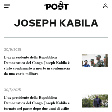
Auto
JOSEPH KABILA
HOME
Italia
Moda
Mondo
Libri
30/9/2025
Politica
Consumismi
L’ex presidente della Repubblica
Democratica del Congo Joseph Kabila è
Tecnologia
Storie/Idee
stato condannato a morte in contumacia
Internet
Ok Boomer!
da una corte militare
Scienza
Media
Cultura
Europa
30/5/2025
Economia
Altrecose
L’ex presidente della Repubblica
Sport
Mondiali calcio 2026
Democratica del Congo Joseph Kabila è
tornato nel paese dopo due anni di esilio