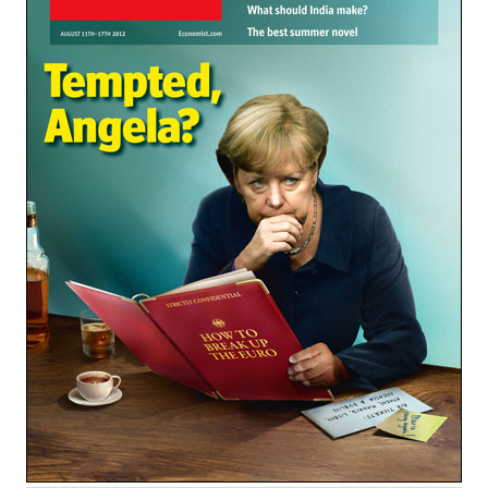
Notifiche mobile
Regala il Post
Hai bisogno di aiuto?
Esci