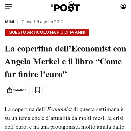
Auto
MINI
Giovedì 9 agosto 2012
QUESTO ARTICOLO HA PIÙ DI
14 ANNI
HOME
La copertina dell’Economist con
Italia
Moda
Angela Merkel e il libro “Come
Mondo
Libri
Politica
Consumismi
far finire l’euro”
Tecnologia
Storie/Idee
Internet
Ok Boomer!
Condividi
Scienza
Media
Cultura
Europa
La copertina dell’
Economist
di questa settimana è
Economia
Altrecose
su un tema che è d’attualità da molti mesi, la crisi
Sport
Mondiali calcio 2026
dell’euro, e ha una protagonista molto amata dalle