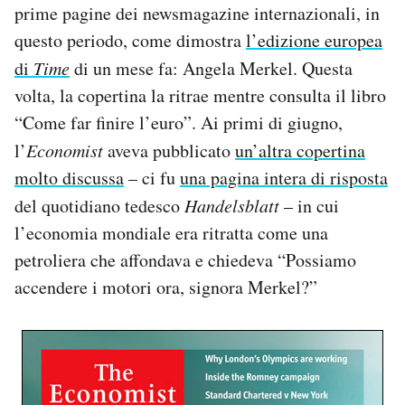
prime pagine dei newsmagazine internazionali, in
PODCAST
questo periodo, come dimostra
l’edizione europea
di
Time
di un mese fa: Angela Merkel. Questa
volta, la copertina la ritrae mentre consulta il libro
NEWSLETTER
“Come far finire l’euro”. Ai primi di giugno,
l’
Economist
aveva pubblicato
un’altra copertina
I MIEI PREFERITI
molto discussa
– ci fu
una pagina intera di risposta
del quotidiano tedesco
Handelsblatt
– in cui
SHOP
l’economia mondiale era ritratta come una
petroliera che affondava e chiedeva “Possiamo
CALENDARIO
accendere i motori ora, signora Merkel?”
AREA PERSONALE
Area Personale
Newsletter