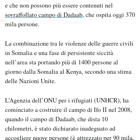
e che non possono più essere contenuti nel
Notifiche mobile
Regala il Post
sovraffollato campo di Dadaab
, che ospita oggi 370
Hai bisogno di aiuto?
mila persone.
Esci
La combinazione tra le violenze delle guerre civili
in Somalia e una fase di persistente siccità
nell’area sta portando più di 1400 persone al
giorno dalla Somalia al Kenya, secondo una stima
delle Nazioni Unite.
L’Agenzia dell’ONU per i rifugiati (UNHCR), ha
cominciato a costruire il campo di Ifo II nel 2008,
quando il campo di Dadaab, che dista 10
chilometri, è stato dichiarato inadeguato ad
accogliere nuove persone (è attrezzato per 90 mila,