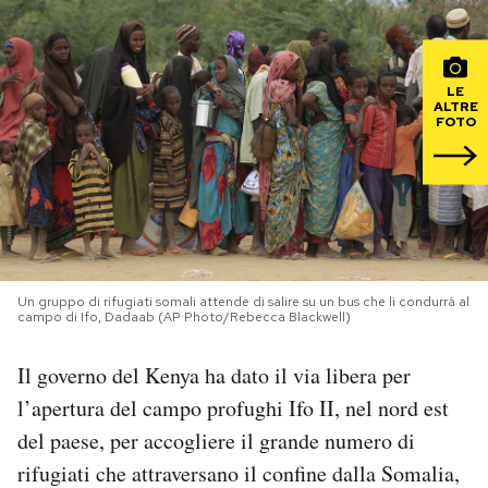
PODCAST
LE
ALTRE
NEWSLETTER
FOTO
I MIEI PREFERITI
SHOP
Un gruppo di rifugiati somali attende di salire su un bus che li condurrà al
campo di Ifo, Dadaab (AP Photo/Rebecca Blackwell)
CALENDARIO
Il governo del Kenya ha dato il via libera per
AREA PERSONALE
l’apertura del campo profughi Ifo II, nel nord est
del paese, per accogliere il grande numero di
Area Personale
rifugiati che attraversano il confine dalla Somalia,
Newsletter