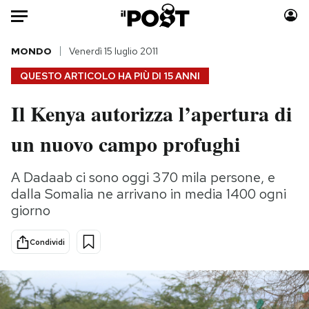
Auto
MONDO
Venerdì 15 luglio 2011
QUESTO ARTICOLO HA PIÙ DI
15 ANNI
HOME
Il Kenya autorizza l’apertura di
Italia
Moda
un nuovo campo profughi
Mondo
Libri
Politica
Consumismi
A Dadaab ci sono oggi 370 mila persone, e
Tecnologia
Storie/Idee
dalla Somalia ne arrivano in media 1400 ogni
Internet
Ok Boomer!
giorno
Scienza
Media
Cultura
Europa
Condividi
Economia
Altrecose
Sport
Mondiali calcio 2026