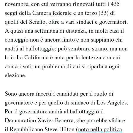
novembre, con cui verranno rinnovati tutti i 435
Notifiche mobile
seggi della Camera federale e un terzo (33) di
Regala il Post
Hai bisogno di aiuto?
quelli del Senato, oltre a vari sindaci e governatori.
Esci
A quasi una settimana di distanza, in molti casi il
conteggio non è ancora finito e non sappiamo chi
andrà al ballottaggio: può sembrare strano, ma non
lo è. La California è nota per la lentezza con cui
conta i voti, un problema di cui si riparla a ogni
elezione.
Sono ancora incerti i candidati per il ruolo di
governatore e per quello di sindaco di Los Angeles.
Per il governatore andrà al ballottaggio il
Democratico Xavier Becerra, che potrebbe sfidare
il Repubblicano Steve Hilton (
noto nella politica