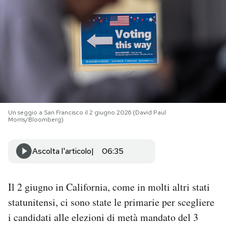
PODCAST
NEWSLETTER
I MIEI PREFERITI
Un seggio a San Francisco il 2 giugno 2026 (David Paul
Morris/Bloomberg)
SHOP
Ascolta l'articolo
06:35
CALENDARIO
Il 2 giugno in California, come in molti altri stati
AREA PERSONALE
statunitensi, ci sono state le primarie per scegliere
Area Personale
i candidati alle elezioni di metà mandato del 3
Newsletter