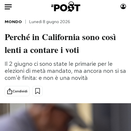
Auto
MONDO
Lunedì 8 giugno 2026
Perché in California sono così
HOME
lenti a contare i voti
Italia
Moda
Mondo
Libri
Il 2 giugno ci sono state le primarie per le
Politica
Consumismi
elezioni di metà mandato, ma ancora non si sa
Tecnologia
Storie/Idee
com'è finita: e non è una novità
Internet
Ok Boomer!
Scienza
Media
Condividi
Cultura
Europa
Economia
Altrecose
Sport
Mondiali calcio 2026