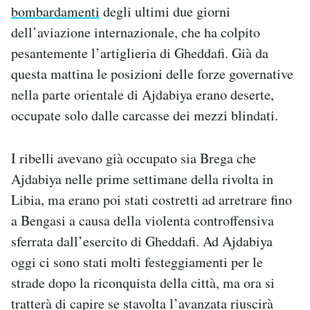
bombardamenti
degli ultimi due giorni
Notifiche mobile
Regala il Post
dell’aviazione internazionale, che ha colpito
Hai bisogno di aiuto?
pesantemente l’artiglieria di Gheddafi. Già da
Esci
questa mattina le posizioni delle forze governative
nella parte orientale di Ajdabiya erano deserte,
occupate solo dalle carcasse dei mezzi blindati.
I ribelli avevano già occupato sia Brega che
Ajdabiya nelle prime settimane della rivolta in
Libia, ma erano poi stati costretti ad arretrare fino
a Bengasi a causa della violenta controffensiva
sferrata dall’esercito di Gheddafi. Ad Ajdabiya
oggi ci sono stati molti festeggiamenti per le
strade dopo la riconquista della città, ma ora si
tratterà di capire se stavolta l’avanzata riuscirà