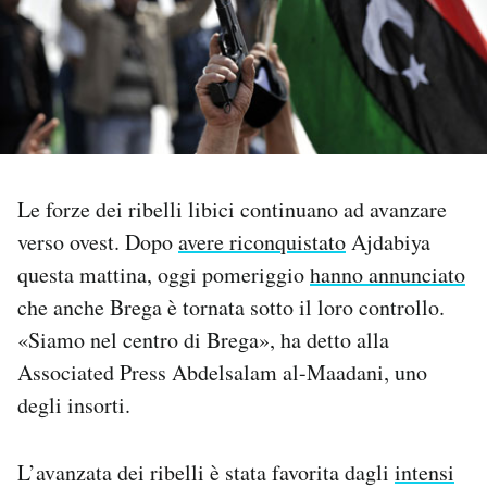
PODCAST
NEWSLETTER
I MIEI PREFERITI
Le forze dei ribelli libici continuano ad avanzare
verso ovest. Dopo
avere riconquistato
Ajdabiya
SHOP
questa mattina, oggi pomeriggio
hanno annunciato
che anche Brega è tornata sotto il loro controllo.
CALENDARIO
«Siamo nel centro di Brega», ha detto alla
Associated Press Abdelsalam al-Maadani, uno
degli insorti.
AREA PERSONALE
Area Personale
L’avanzata dei ribelli è stata favorita dagli
intensi
Newsletter