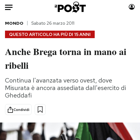
Auto
MONDO
Sabato 26 marzo 2011
QUESTO ARTICOLO HA PIÙ DI
15 ANNI
HOME
Anche Brega torna in mano ai
Italia
Moda
ribelli
Mondo
Libri
Politica
Consumismi
Continua l'avanzata verso ovest, dove
Tecnologia
Storie/Idee
Misurata è ancora assediata dall'esercito di
Internet
Ok Boomer!
Gheddafi
Scienza
Media
Cultura
Europa
Condividi
Economia
Altrecose
Sport
Mondiali calcio 2026