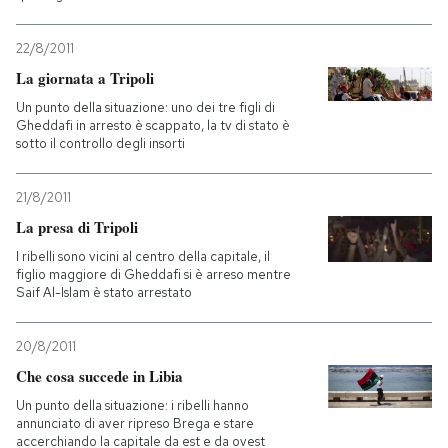
PODCAST
22/8/2011
La giornata a Tripoli
NEWSLETTER
Un punto della situazione: uno dei tre figli di
Gheddafi in arresto è scappato, la tv di stato è
sotto il controllo degli insorti
I MIEI PREFERITI
21/8/2011
La presa di Tripoli
SHOP
I ribelli sono vicini al centro della capitale, il
figlio maggiore di Gheddafi si è arreso mentre
Saif Al-Islam è stato arrestato
CALENDARIO
20/8/2011
AREA PERSONALE
Che cosa succede in Libia
Un punto della situazione: i ribelli hanno
Entra
annunciato di aver ripreso Brega e stare
accerchiando la capitale da est e da ovest