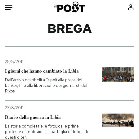
Auto
BREGA
HOME
Italia
Moda
Mondo
Libri
25/8/2011
Politica
Consumismi
I giorni che hanno cambiato la Libia
Tecnologia
Storie/Idee
Dall'arrivo dei ribelli a Tripoli alla presa del
bunker, fino alla liberazione dei giornalisti del
Internet
Ok Boomer!
Rixos
Scienza
Media
Cultura
Europa
23/8/2011
Economia
Altrecose
Diario della guerra in Libia
Sport
Mondiali calcio 2026
La storia completa e le foto, dalle prime
proteste di febbraio alla battaglia di Tripoli di
questi giorni