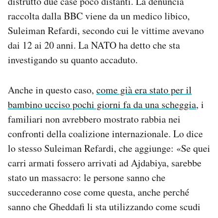
distrutto due case poco distanti. La denuncia
Notifiche mobile
raccolta dalla BBC viene da un medico libico,
Regala il Post
Suleiman Refardi, secondo cui le vittime avevano
Hai bisogno di aiuto?
dai 12 ai 20 anni. La NATO ha detto che sta
Esci
investigando su quanto accaduto.
Anche in questo caso,
come già era stato per il
bambino ucciso pochi giorni fa da una scheggia
, i
familiari non avrebbero mostrato rabbia nei
confronti della coalizione internazionale. Lo dice
lo stesso Suleiman Refardi, che aggiunge: «Se quei
carri armati fossero arrivati ad Ajdabiya, sarebbe
stato un massacro: le persone sanno che
succederanno cose come questa, anche perché
sanno che Gheddafi li sta utilizzando come scudi