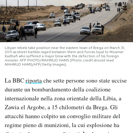
PODCAST
NEWSLETTER
Libyan rebels take position near the eastern town of Brega on March 31,
I MIEI PREFERITI
2011 as street battles raged between them and forces loyal to Moamer
Kadhafi who suffered a major blow with the defection of his foreign
minister. AFP PHOTO/MAHMUD HAMS (Photo credit should read
MAHMUD HAMS/AFP/Getty Images)
SHOP
La BBC
riporta
che sette persone sono state uccise
durante un bombardamento della coalizione
CALENDARIO
internazionale nella zona orientale della Libia, a
Zawia el Argobe, a 15 chilometri da Brega. Gli
AREA PERSONALE
attacchi hanno colpito un convoglio militare del
Area Personale
regime pieno di munizioni, la cui esplosione ha
Newsletter