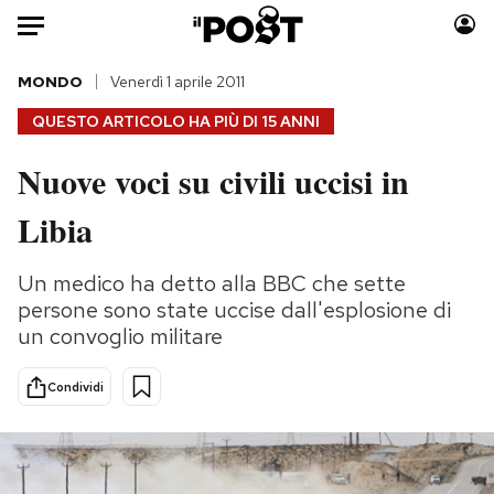
Auto
MONDO
Venerdì 1 aprile 2011
QUESTO ARTICOLO HA PIÙ DI
15 ANNI
HOME
Nuove voci su civili uccisi in
Italia
Moda
Libia
Mondo
Libri
Politica
Consumismi
Un medico ha detto alla BBC che sette
Tecnologia
Storie/Idee
persone sono state uccise dall'esplosione di
Internet
Ok Boomer!
un convoglio militare
Scienza
Media
Cultura
Europa
Condividi
Economia
Altrecose
Sport
Mondiali calcio 2026