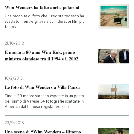
Wim Wenders ha fatto anche polaroid
PODCAST
Una raccolta di foto che il regista tedesco ha
scattato mentre girava alcuni dei suoi film più
famosi
NEWSLETTER
21/10/2018
È morto a 80 anni Wim Kok, primo
I MIEI PREFERITI
ministro olandese tra il 1994 e il 2002
SHOP
10/2/2015
Le foto di Wim Wenders a Villa Panza
CALENDARIO
Fino al 29 marzo saranno esposte in un posto
bellissimo di Varese 34 fotografie scattate in
America dal famoso regista tedesco
AREA PERSONALE
23/9/2015
Entra
Una scena di “Wim Wenders – Ritorno