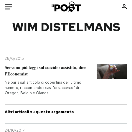
Auto
WIM DISTELMANS
HOME
Italia
Moda
Mondo
Libri
26/6/2015
Politica
Consumismi
Servono più leggi sul suicidio assistito, dice
l’Economist
Tecnologia
Storie/Idee
Ne parla sull'articolo di copertina dell'ultimo
Internet
Ok Boomer!
numero, raccontando i casi "di successo" di
Scienza
Media
Oregon, Belgio e Olanda
Cultura
Europa
Economia
Altrecose
Altri articoli su questo argomento
Sport
Mondiali calcio 2026
24/10/2017