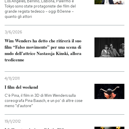
Los Angeles, Berlino, Lisbona, Palermo e
Tokyo sono state protagoniste dei film del
grande regista tedesco – oggi 80enne –
quanto gli attori
3/6/2026
Wim Wenders ha detto che ritirerà il suo
film “Falso movimento” per una scena di
nudo dell’attrice Nastassja Kinski, allora
tredicenne
4/11/2011
I film del weekend
C'è Pina, il film in 3D di Wim Wenders sulla
coreografa Pina Bausch, e un po' di altre cose
meno "d'autore"
19/1/2012