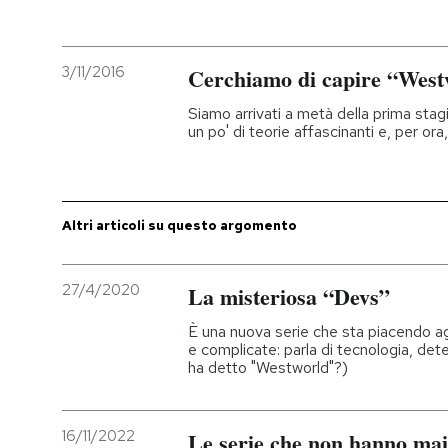
PODCAST
3/11/2016
Cerchiamo di capire “West
NEWSLETTER
Siamo arrivati a metà della prima sta
un po' di teorie affascinanti e, per or
I MIEI PREFERITI
Altri articoli su questo argomento
SHOP
27/4/2020
La misteriosa “Devs”
CALENDARIO
È una nuova serie che sta piacendo ag
e complicate: parla di tecnologia, det
ha detto "Westworld"?)
AREA PERSONALE
Entra
16/11/2022
Le serie che non hanno mai