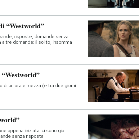
 di “Westworld”
omande, risposte, domande senza
 altre domande: il solito, insomma
di “Westworld”
o di un'ora e mezza (e tra due giorni
tworld”
one appena iniziata: ci sono già
domande senza risposta