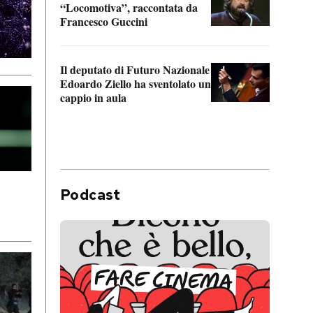
“Locomotiva”, raccontata da
inseg
Francesco Guccini
Khers
Il deputato di Futuro Nazionale
La pl
Edoardo Ziello ha sventolato un
da P
cappio in aula
Podcast