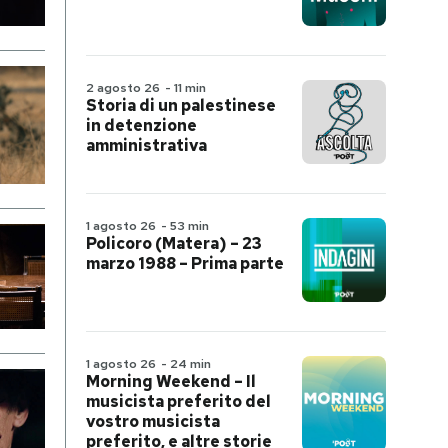
2 agosto 26
-
11 min
Storia di un palestinese
in detenzione
amministrativa
1 agosto 26
-
53 min
Policoro (Matera) – 23
marzo 1988 – Prima parte
1 agosto 26
-
24 min
Morning Weekend – Il
musicista preferito del
vostro musicista
preferito, e altre storie