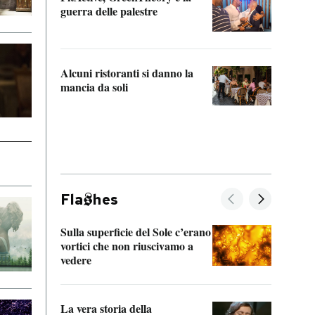
“Odis
guerra delle palestre
Che s
strum
Alcuni ristoranti si danno la
mancia da soli
Fla
hes
Sulla superficie del Sole c’erano
Il fi
vortici che non riuscivamo a
facen
vedere
dentr
La vera storia della
Il vi