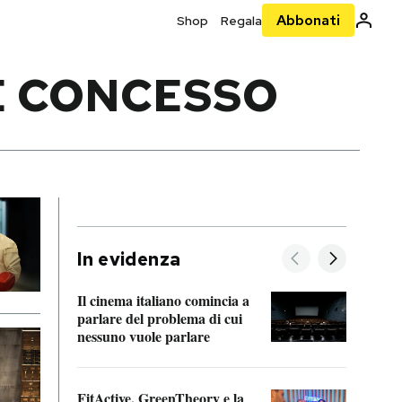
Abbonati
Shop
Regala
È CONCESSO
In evidenza
Il cinema italiano comincia a
A cos
parlare del problema di cui
nessuno vuole parlare
Cosa 
FitActive, GreenTheory e la