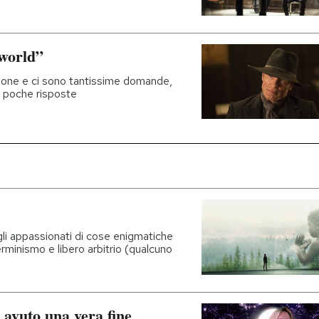
world”
gione e ci sono tantissime domande,
a, poche risposte
li appassionati di cose enigmatiche
erminismo e libero arbitrio (qualcuno
 avuto una vera fine