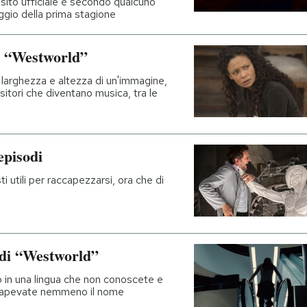
sito ufficiale è secondo qualcuno
gio della prima stagione
di “Westworld”
 larghezza e altezza di un'immagine,
tori che diventano musica, tra le
episodi
 utili per raccapezzarsi, ora che di
o di “Westworld”
o in una lingua che non conoscete e
n sapevate nemmeno il nome