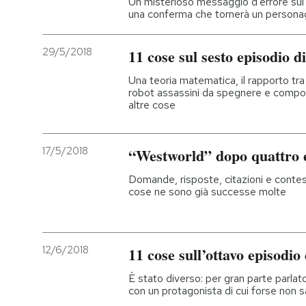
Un misterioso messaggio d'errore sul 
una conferma che tornerà un personag
29/5/2018
11 cose sul sesto episodio 
Una teoria matematica, il rapporto tra
robot assassini da spegnere e composi
altre cose
17/5/2018
“Westworld” dopo quattro 
Domande, risposte, citazioni e contesti
cose ne sono già successe molte
12/6/2018
11 cose sull’ottavo episodi
È stato diverso: per gran parte parlat
con un protagonista di cui forse no