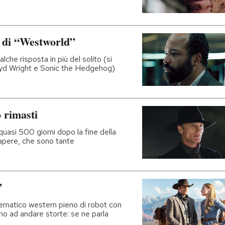
o di “Westworld”
e risposta in più del solito (si
loyd Wright e Sonic the Hedgehog)
 rimasti
 quasi 500 giorni dopo la fine della
sapere, che sono tante
”
tematico western pieno di robot con
no ad andare storte: se ne parla