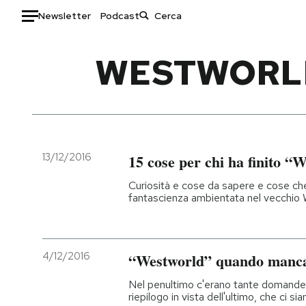
Newsletter
Podcast
Auto
WESTWORLD
HOME
Italia
Moda
Mondo
Libri
Politica
Consumismi
13/12/2016
15 cose per chi ha finito “
Tecnologia
Storie/Idee
Curiosità e cose da sapere e cose che f
Internet
Ok Boomer!
fantascienza ambientata nel vecchio
Scienza
Media
Cultura
Europa
Economia
Altrecose
4/12/2016
“Westworld” quando manca
Sport
Mondiali calcio 2026
Nel penultimo c'erano tante domande 
riepilogo in vista dell'ultimo, che ci si