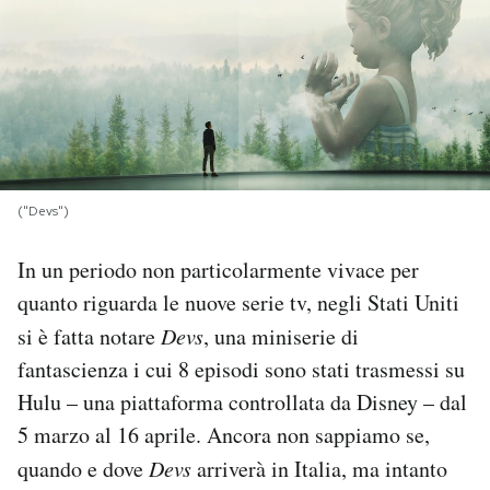
PODCAST
NEWSLETTER
I MIEI PREFERITI
("Devs")
SHOP
In un periodo non particolarmente vivace per
quanto riguarda le nuove serie tv, negli Stati Uniti
si è fatta notare
Devs
, una miniserie di
CALENDARIO
fantascienza i cui 8 episodi sono stati trasmessi su
Hulu – una piattaforma controllata da Disney – dal
AREA PERSONALE
5 marzo al 16 aprile. Ancora non sappiamo se,
Area Personale
quando e dove
Devs
arriverà in Italia, ma intanto
Newsletter