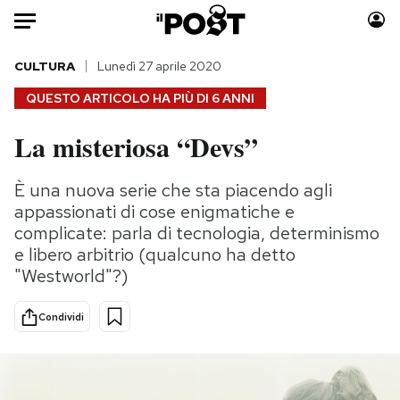
Auto
CULTURA
Lunedì 27 aprile 2020
QUESTO ARTICOLO HA PIÙ DI
6 ANNI
HOME
La misteriosa “Devs”
Italia
Moda
Mondo
Libri
È una nuova serie che sta piacendo agli
Politica
Consumismi
appassionati di cose enigmatiche e
Tecnologia
Storie/Idee
complicate: parla di tecnologia, determinismo
e libero arbitrio (qualcuno ha detto
Internet
Ok Boomer!
"Westworld"?)
Scienza
Media
Cultura
Europa
Condividi
Economia
Altrecose
Sport
Mondiali calcio 2026