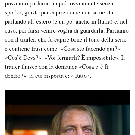
possiamo parlarne un po’: ovviamente senza
Notifiche mobile
spoiler, giusto per capire come mai se ne sta
Regala il Post
parlando all’estero (e
un po’ anche in Italia
) e, nel
Hai bisogno di aiuto?
Esci
caso, per farsi venire voglia di guardarla. Partiamo
con il trailer, che fa capire bene il tono della serie
e contiene frasi come: «Cosa sto facendo qui?»,
«Cos’è Devs?», «Voi fermarli? È impossibile». Il
trailer finisce con la domanda «Cosa c’è lì
dentro?», la cui risposta è: «Tutto».