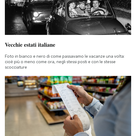
Vecchie estati italiane
Foto in bianco e nero di come passavamo le vacanze una volta:
cioè più o meno come ora, negli stessi posti e con le stesse
scocciature