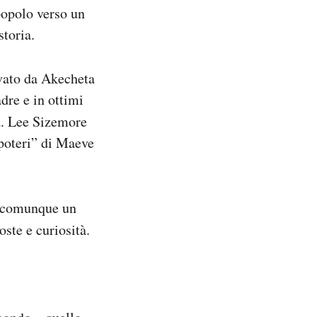
popolo verso un
toria.
vato da Akecheta
dre e in ottimi
. Lee Sizemore
“poteri” di Maeve
è comunque un
oste e curiosità.