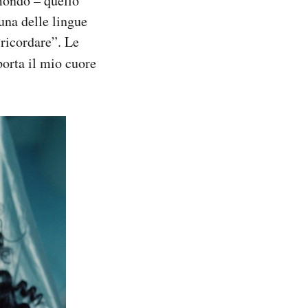
 mondo – quello
 una delle lingue
 “ricordare”. Le
porta il mio cuore