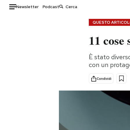
Newsletter
Podcast
Auto
QUESTO ARTICOLO
11 cose 
HOME
Italia
Moda
È stato divers
Mondo
Libri
con un protag
Politica
Consumismi
Tecnologia
Storie/Idee
Condividi
Internet
Ok Boomer!
Scienza
Media
Cultura
Europa
Economia
Altrecose
Sport
Mondiali calcio 2026