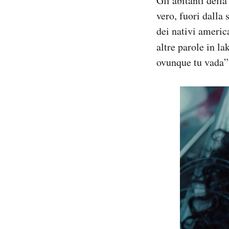
Gli abitanti dell
vero, fuori dalla 
dei nativi america
altre parole in l
ovunque tu vada”