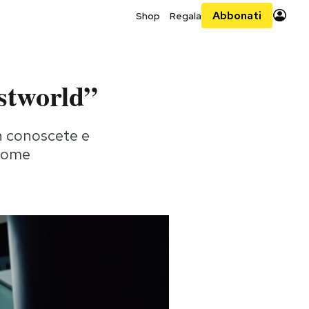
Abbonati
Shop
Regala
estworld”
on conoscete e
 nome