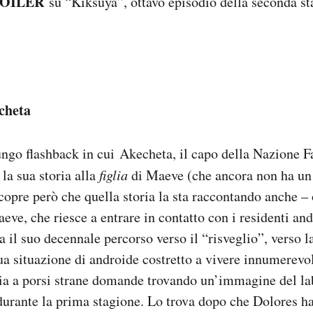
POILER
su “Kiksuya”, ottavo episodio della seconda s
echeta
ungo flashback in cui Akecheta, il capo della Nazione 
la sua storia alla
figlia
di Maeve (che ancora non ha un 
scopre però che quella storia la sta raccontando anche – 
eve, che riesce a entrare in contatto con i residenti and
 il suo decennale percorso verso il “risveglio”, verso l
ua situazione di androide costretto a vivere innumerevol
ia a porsi strane domande trovando un’immagine del lab
urante la prima stagione. Lo trova dopo che Dolores h