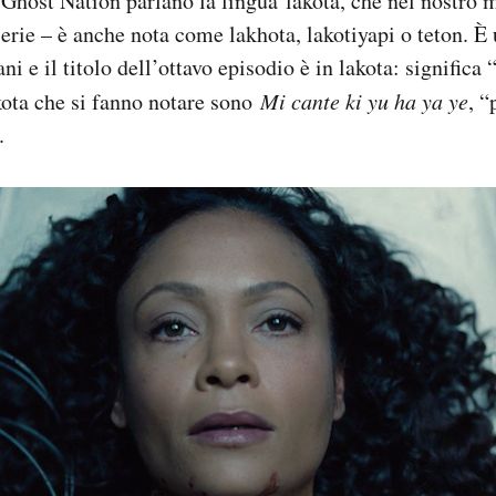
a Ghost Nation parlano la lingua lakota, che nel nostro
serie – è anche nota come lakhota, lakotiyapi o teton. È
ni e il titolo dell’ottavo episodio è in lakota: significa
akota che si fanno notare sono
Mi cante ki yu ha ya ye
, “
.