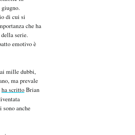
8 giugno.
o di cui si
importanza che ha
della serie.
mpatto emotivo è
ai mille dubbi,
stano, ma prevale
e
ha scritto
Brian
diventata
ci sono anche