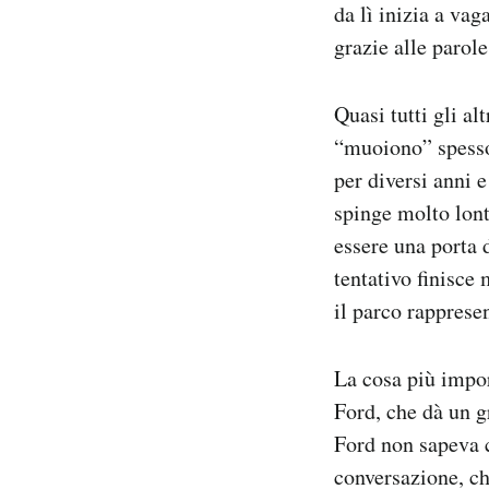
da lì inizia a va
grazie alle parol
Quasi tutti gli al
“muoiono” spesso 
per diversi anni e
spinge molto lont
essere una porta 
tentativo finisce
il parco rappresen
La cosa più impor
Ford, che dà un g
Ford non sapeva c
conversazione, ch