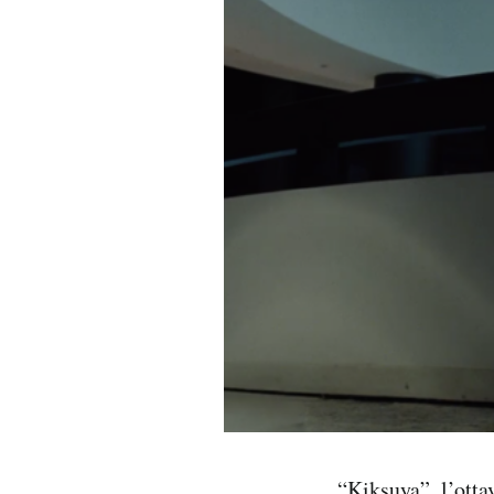
PODCAST
NEWSLETTER
I MIEI PREFERITI
SHOP
CALENDARIO
AREA PERSONALE
Area Personale
Newsletter
“Kiksuya”, l’otta