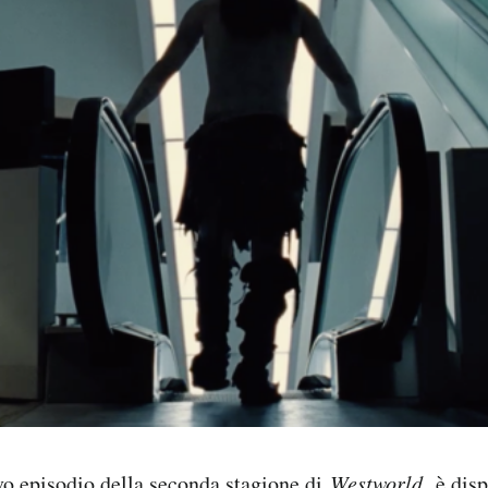
vo episodio della seconda stagione di
Westworld,
è disp