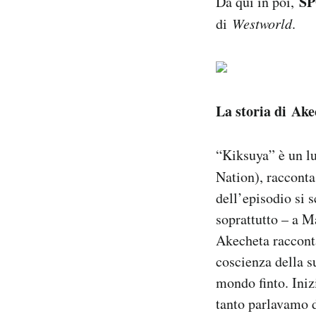
S
Da qui in poi,
di
Westworld
.
La storia di Ak
“Kiksuya” è un l
Nation), racconta 
dell’episodio si 
soprattutto – a Ma
Akecheta racconta
coscienza della s
mondo finto. Iniz
tanto parlavamo d