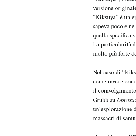
Notifiche mobile
versione original
Regala il Post
“Kiksuya” è un ep
Hai bisogno di aiuto?
sapeva poco e ne 
Esci
quella specifica v
La particolarità d
molto più forte de
Nel caso di “Kiks
come invece era ca
il coinvolgiment
Grubb su
Uproxx
un’esplorazione d
massacri di samu