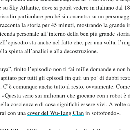
e su Sky Atlantic, dove si potrà vedere in italiano dal 1
isodio particolare perché si concentra su un personaggi
racconta la storia per 45 minuti, mostrando la grande 
icenda personale all’interno della ben più grande storia 
ell’episodio sta anche nel fatto che, per una volta, l’i
lla spinta all’analisi e alla decostruzione.
uya”, finito l’episodio non ti fai mille domande e non h
pitato per tutti gli episodi fin qui; un po’ di dubbi re
o. C’è comunque anche tutto il resto, ovviamente. Com
: «Questa serie sui milionari che giocano con i robot è 
ella coscienza e di cosa significhi essere vivi. A volte 
rai con una
cover del Wu-Tang Clan
in sottofondo».