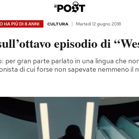
 HA PIÙ DI
8 ANNI
CULTURA
Martedì 12 giugno 2018
sull’ottavo episodio di “W
o: per gran parte parlato in una lingua che n
onista di cui forse non sapevate nemmeno il