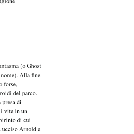
tagione
Fantasma (o Ghost
nome). Alla fine
o forse,
roidi del parco.
a presa di
i vite in un
irinto di cui
a ucciso Arnold e