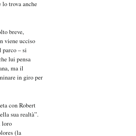
e lo trova anche
olto breve,
on viene ucciso
l parco – si
che lui pensa
ana, ma il
minare in giro per
heta con Robert
lla sua realtà”.
 loro
lores (la