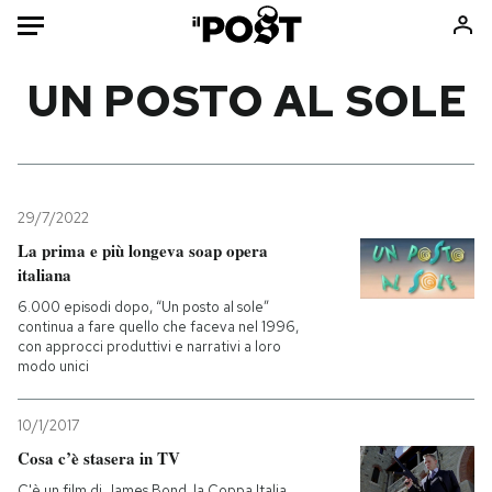
Auto
UN POSTO AL SOLE
HOME
Italia
Moda
Mondo
Libri
29/7/2022
Politica
Consumismi
La prima e più longeva soap opera
italiana
Tecnologia
Storie/Idee
6.000 episodi dopo, “Un posto al sole”
Internet
Ok Boomer!
continua a fare quello che faceva nel 1996,
Scienza
Media
con approcci produttivi e narrativi a loro
modo unici
Cultura
Europa
Economia
Altrecose
10/1/2017
Sport
Mondiali calcio 2026
Cosa c’è stasera in TV
C'è un film di James Bond, la Coppa Italia,