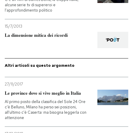
alcune serie tv di supereroi e
l'approfondimento politico
PODCAST
15/7/2013
NEWSLETTER
La dimensione mitica dei ricordi
I MIEI PREFERITI
Altri articoli su questo argomento
SHOP
27/11/2017
CALENDARIO
Le province dove si vive meglio in Italia
Al primo posto della classifica del Sole 24 Ore
c'è Belluno, Milano ha perso sei posizioni,
AREA PERSONALE
all'ultimo c'è Caserta: ma bisogna leggerla con
attenzione
Entra