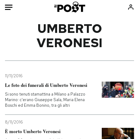
Auto
UMBERTO
VERONESI
HOME
Italia
Moda
Mondo
Libri
Politica
Consumismi
11/11/2016
Tecnologia
Storie/Idee
Le foto dei funerali di Umberto Veronesi
Internet
Ok Boomer!
Si sono tenuti stamattina a Milano a Palazzo
Scienza
Media
Marino: c'erano Giuseppe Sala, Maria Elena
Boschi ed Emma Bonino, tra gli altri
Cultura
Europa
Economia
Altrecose
8/11/2016
Sport
Mondiali calcio 2026
È morto Umberto Veronesi