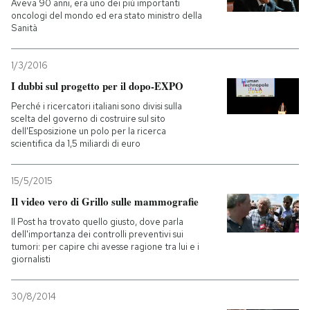
Aveva 90 anni, era uno dei più importanti
oncologi del mondo ed era stato ministro della
PODCAST
Sanità
1/3/2016
NEWSLETTER
I dubbi sul progetto per il dopo-EXPO
Perché i ricercatori italiani sono divisi sulla
scelta del governo di costruire sul sito
I MIEI PREFERITI
dell'Esposizione un polo per la ricerca
scientifica da 1,5 miliardi di euro
SHOP
15/5/2015
Il video vero di Grillo sulle mammografie
CALENDARIO
Il Post ha trovato quello giusto, dove parla
dell'importanza dei controlli preventivi sui
tumori: per capire chi avesse ragione tra lui e i
AREA PERSONALE
giornalisti
Entra
30/8/2014