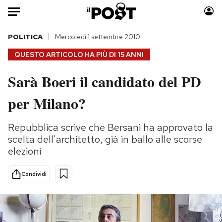
Auto
POLITICA
Mercoledì 1 settembre 2010
QUESTO ARTICOLO HA PIÙ DI
15 ANNI
HOME
Sarà Boeri il candidato del PD
Italia
Moda
per Milano?
Mondo
Libri
Politica
Consumismi
Repubblica scrive che Bersani ha approvato la
Tecnologia
Storie/Idee
scelta dell'architetto, già in ballo alle scorse
Internet
Ok Boomer!
elezioni
Scienza
Media
Cultura
Europa
Condividi
Economia
Altrecose
Sport
Mondiali calcio 2026