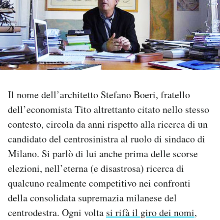
PODCAST
NEWSLETTER
I MIEI PREFERITI
Il nome dell’architetto Stefano Boeri, fratello
dell’economista Tito altrettanto citato nello stesso
SHOP
contesto, circola da anni rispetto alla ricerca di un
candidato del centrosinistra al ruolo di sindaco di
CALENDARIO
Milano. Si parlò di lui anche prima delle scorse
elezioni, nell’eterna (e disastrosa) ricerca di
qualcuno realmente competitivo nei confronti
AREA PERSONALE
della consolidata supremazia milanese del
Area Personale
centrodestra. Ogni volta
si rifà il giro dei nomi
,
Newsletter