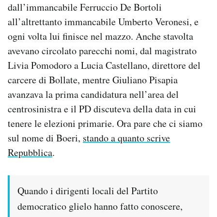
dall’immancabile Ferruccio De Bortoli
Notifiche mobile
all’altrettanto immancabile Umberto Veronesi, e
Regala il Post
Hai bisogno di aiuto?
ogni volta lui finisce nel mazzo. Anche stavolta
Esci
avevano circolato parecchi nomi, dal magistrato
Livia Pomodoro a Lucia Castellano, direttore del
carcere di Bollate, mentre Giuliano Pisapia
avanzava la prima candidatura nell’area del
centrosinistra e il PD discuteva della data in cui
tenere le elezioni primarie. Ora pare che ci siamo
sul nome di Boeri,
stando a quanto scrive
Repubblica
.
Quando i dirigenti locali del Partito
democratico glielo hanno fatto conoscere,