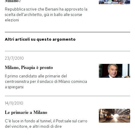
Milano?
Repubblica scrive che Bersani ha approvato la
PODCAST
scelta dell'architetto, già in ballo alle scorse
elezioni
NEWSLETTER
Altri articoli su questo argomento
I MIEI PREFERITI
23/7/2010
Milano, Pisapia è pronto
SHOP
Il primo candidato alle primarie del
centrosinistra per il sindaco di Milano comincia
a spiegarsi
CALENDARIO
14/11/2010
AREA PERSONALE
Le primarie a Milano
C'è luce in fondo al tunnel, il Post sale sul carro
Entra
del vincitore, e altri modi di dire