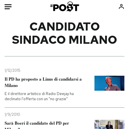
Auto
CANDIDATO
SINDACO MILANO
HOME
Italia
Moda
Mondo
Libri
Politica
Consumismi
1/12/2015
Tecnologia
Storie/Idee
Il PD ha proposto a Linus di candidarsi a
Internet
Ok Boomer!
Milano
Scienza
Media
E il direttore artistico di Radio Deejay ha
Cultura
Europa
declinato l'offerta con un "no grazie"
Economia
Altrecose
1/9/2010
Sport
Mondiali calcio 2026
Sarà Boeri il candidato del PD per