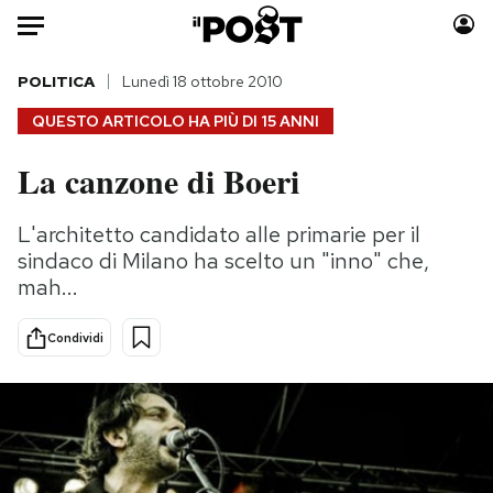
Auto
POLITICA
Lunedì 18 ottobre 2010
QUESTO ARTICOLO HA PIÙ DI
15 ANNI
HOME
La canzone di Boeri
Italia
Moda
Mondo
Libri
L'architetto candidato alle primarie per il
Politica
Consumismi
sindaco di Milano ha scelto un "inno" che,
Tecnologia
Storie/Idee
mah...
Internet
Ok Boomer!
Condividi
Scienza
Media
Cultura
Europa
Economia
Altrecose
Sport
Mondiali calcio 2026