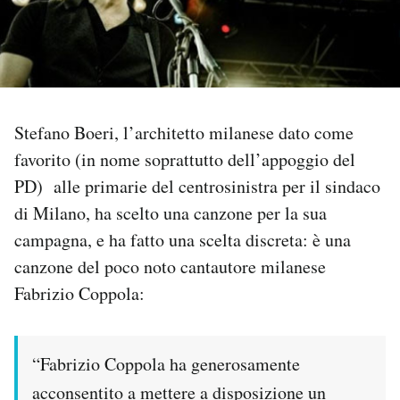
PODCAST
NEWSLETTER
Stefano Boeri, l’architetto milanese dato come
I MIEI PREFERITI
favorito (in nome soprattutto dell’appoggio del
PD) alle primarie del centrosinistra per il sindaco
di Milano, ha scelto una canzone per la sua
SHOP
campagna, e ha fatto una scelta discreta: è una
canzone del poco noto cantautore milanese
CALENDARIO
Fabrizio Coppola:
AREA PERSONALE
“Fabrizio Coppola ha generosamente
Area Personale
acconsentito a mettere a disposizione un
Newsletter