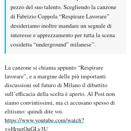
Notifiche mobile
pezzo del suo talento. Scegliendo la canzone
Regala il Post
di Fabrizio Coppola “Respirare Lavorare”
Hai bisogno di aiuto?
desideriamo inoltre mandare un segnale di
Esci
interesse e apprezzamento per tutta la scena
cosidetta “underground” milanese”.
La canzone si chiama appunto “Respirare
lavorare”, e a margine delle più importanti
discussioni sul futuro di Milano il dibattito
sull’efficacia della scelta è aperto. Al Post non
siamo convintissimi, ma ci accusano spesso di
elitismo: quindi dite voi.
https://www.youtube.com/watch?
v=HrmtQuGLy3U