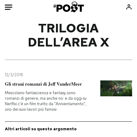
Auto
TRILOGIA
DELL’AREA X
HOME
Italia
Moda
Mondo
Libri
Politica
Consumismi
12/3/2018
Tecnologia
Storie/Idee
Gli strani romanzi di Jeff VanderMeer
Internet
Ok Boomer!
Mescolano fantascienza e fantasy, sono
Scienza
Media
romanzi di genere, ma anche no: e da oggi su
Netflix c'è un film tratto da "Annientamento",
Cultura
Europa
uno dei suoi lavori più famosi
Economia
Altrecose
Sport
Mondiali calcio 2026
Altri articoli su questo argomento