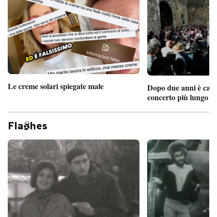
Le creme solari spiegate male
Dopo due anni è camb
concerto più lungo d
Fla
hes