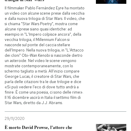
Il filmmaker Pablo Fernández Eyre ha montato
un video con alcune scene prese dalla vecchia
e dalla nuova trilogia di Star Wars. Il video, che
si chiama "Star Wars Poetry", mostra come
alcune riprese siano quasi identiche: ad
esempio in "L'Impero colpisce ancora", della
vecchia trilogia, il Millennium Falcon si
nasconde sul ponte del caccia stellare
dell'Impero. Nella nuova trilogia, in "L'Attacco
dei cloni" Obi-Wan Kenobi si nasconde dietro
un asteroide. Nel video le scene vengono
mostrate contemporaneamente, con lo
schermo tagliato a metà. All'inizio compare
George Lucas, il creatore di Star Wars, che
parla delle citazioni tra le due trilogie e dice
«Si può vedere l'eco di dove tutto andrà a
finire. È come una poesia, ci sono delle rime».
Il 16 dicembre uscirà in Italia il settimo film di
Star Wars, diretto da J.J. Abrams.
29/11/2020
È morto David Prowse, l’attore che