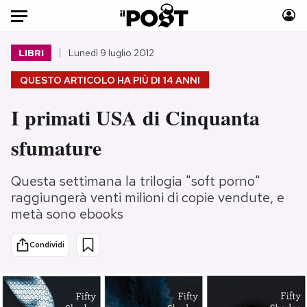
Auto
LIBRI
Lunedì 9 luglio 2012
QUESTO ARTICOLO HA PIÙ DI
14 ANNI
HOME
I primati USA di Cinquanta
Italia
Moda
Mondo
Libri
sfumature
Politica
Consumismi
Tecnologia
Storie/Idee
Questa settimana la trilogia "soft porno"
Internet
Ok Boomer!
raggiungerà venti milioni di copie vendute, e
metà sono ebooks
Scienza
Media
Cultura
Europa
Condividi
Economia
Altrecose
Sport
Mondiali calcio 2026