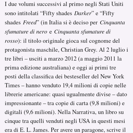
I due volumi successivi al primo negli Stati Uniti
Notifiche mobile
sono intitolati “Fifty shades
Darker
” e “Fifty
Regala il Post
Hai bisogno di aiuto?
shades
Freed
” (in Italia si è deciso per
Cinquanta
Esci
sfumature di nero
e
Cinquanta sfumature di
rosso
): il titolo originale gioca sul cognome del
protagonista maschile, Christian Grey. Al 2 luglio i
tre libri – usciti a marzo 2012 (a maggio 2011 la
prima edizione australiana) e oggi ai primi tre
posti della classifica dei besteseller del New York
Times – hanno venduto 19,4 milioni di copie nelle
librerie americane: quasi ugualmente divise – dato
impressionante – tra copie di carta (9,8 milioni) e
digitali (9,6 milioni). Nella Narrativa, un libro su
cinque tra quelli venduti negli USA in questi mesi
era di E. L. James. Per avere un paragone, scrive il