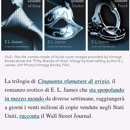
PODCAST
NEWSLETTER
I MIEI PREFERITI
FILE- This file combo made of book cover images provided by Vintage
Books shows the "Fifty Shades of Grey" trilogy by best-selling author E L
James. (AP Photo/Vintage Books, File)
SHOP
La trilogia di
Cinquanta sfumature di grigio
, il
CALENDARIO
romanzo erotico di E. L. James che
sta spopolando
in mezzo mondo
da diverse settimane, raggiungerà
a giorni i venti milioni di copie vendute negli Stati
AREA PERSONALE
Uniti,
racconta
il Wall Street Journal.
Area Personale
Newsletter