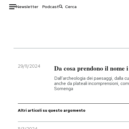
Newsletter
Podcast
Auto
HOME
Italia
Moda
Mondo
Libri
Politica
Consumismi
29/11/2024
Da cosa prendono il nome i
Tecnologia
Storie/Idee
Dall’archeologia dei paesaggi, dalla cul
Internet
Ok Boomer!
anche da plateali incomprensioni, com
Somenga
Scienza
Media
Cultura
Europa
Economia
Altrecose
Altri articoli su questo argomento
Sport
Mondiali calcio 2026