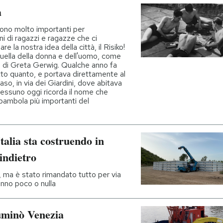
a
ono molto importanti per
ni di ragazzi e ragazze che ci
e la nostra idea della città, il Risiko!
 quella della donna e dell'uomo, come
m di Greta Gerwig. Qualche anno fa
tto quanto, e portava direttamente al
aso, in via dei Giardini, dove abitava
 nessuno oggi ricorda il nome che
la bambola più importanti del
Italia sta costruendo in
indietro
 ma è stato rimandato tutto per via
 sanno poco o nulla
uminò Venezia