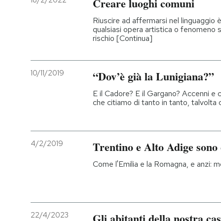
18/2/2022
Creare luoghi comuni
Riuscire ad affermarsi nel linguaggi
qualsiasi opera artistica o fenomeno 
rischio [Continua]
10/11/2019
“Dov’è già la Lunigiana?”
E il Cadore? E il Gargano? Accenni e co
che citiamo di tanto in tanto, talvolta
4/2/2019
Trentino e Alto Adige sono 
Come l'Emilia e la Romagna, e anzi: mo
22/4/2023
Gli abitanti della nostra ca