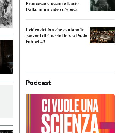
Francesco Guccini e Lucio
“Loco
Dalla, in un video d’epoca
Franc
I video dei fan che cantano le
Il de
canzoni di Guccini in via Paolo
Edoar
Fabbri 43
cappi
Podcast