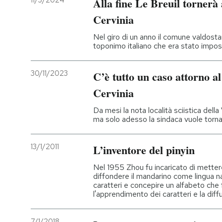
11/3/2024
Alla fine Le Breuil tornerà
Cervinia
PODCAST
Nel giro di un anno il comune valdosta
toponimo italiano che era stato impos
NEWSLETTER
30/11/2023
C’è tutto un caso attorno a
I MIEI PREFERITI
Cervinia
Da mesi la nota località sciistica della
SHOP
ma solo adesso la sindaca vuole torn
13/1/2011
L’inventore del pinyin
CALENDARIO
Nel 1955 Zhou fu incaricato di mettere
diffondere il mandarino come lingua na
AREA PERSONALE
caratteri e concepire un alfabeto ch
l'apprendimento dei caratteri e la dif
Entra
7/1/2018