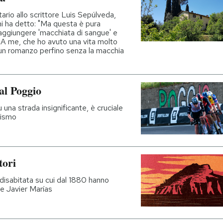
tario allo scrittore Luis Sepúlveda,
mi ha detto: "Ma questa è pura
 aggiungere 'macchiata di sangue' e
 A me, che ho avuto una vita molto
un romanzo perfino senza la macchia
al Poggio
 una strada insignificante, è cruciale
clismo
tori
 disabitata su cui dal 1880 hanno
te Javier Marías