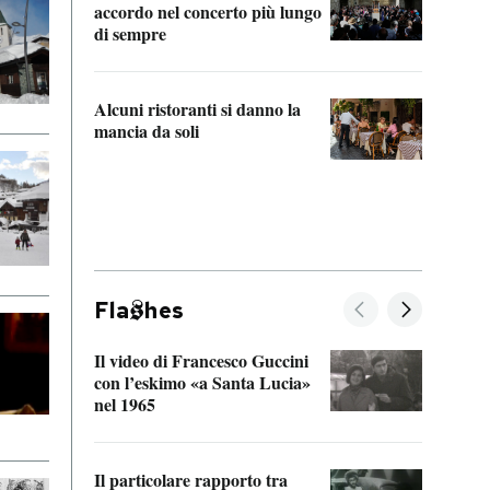
accordo nel concerto più lungo
di sempre
Il ci
parla
Alcuni ristoranti si danno la
nessu
mancia da soli
Fla
hes
Il video di Francesco Guccini
Sulla
con l’eskimo «a Santa Lucia»
vorti
nel 1965
veder
Il particolare rapporto tra
La ve