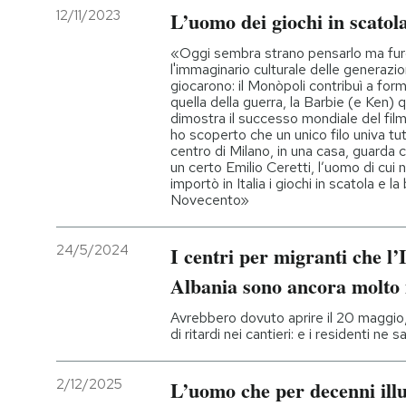
12/11/2023
L’uomo dei giochi in scatol
«Oggi sembra strano pensarlo ma fur
l'immaginario culturale delle generazio
giocarono: il Monòpoli contribuì a formar
quella della guerra, la Barbie (e Ken)
dimostra il successo mondiale del fil
ho scoperto che un unico filo univa tu
centro di Milano, in una casa, guarda c
un certo Emilio Ceretti, l’uomo di cui
importò in Italia i giochi in scatola e 
Novecento»
24/5/2024
I centri per migranti che l’
Albania sono ancora molto 
Avrebbero dovuto aprire il 20 maggio,
di ritardi nei cantieri: e i residenti ne
2/12/2025
L’uomo che per decenni ill