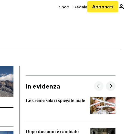
Abbonati
Shop
Regala
In evidenza
Le creme solari spiegate male
FitAc
guerr
Dopo due anni è cambiato
A cos