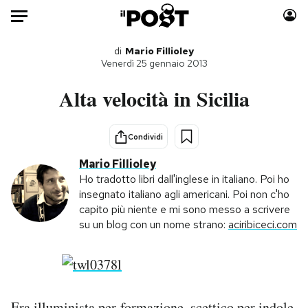
Auto
di
Mario Fillioley
Venerdì 25 gennaio 2013
HOME
Alta velocità in Sicilia
Italia
Moda
Mondo
Libri
Condividi
Politica
Consumismi
Mario Fillioley
Tecnologia
Storie/Idee
Ho tradotto libri dall'inglese in italiano. Poi ho
insegnato italiano agli americani. Poi non c'ho
Internet
Ok Boomer!
capito più niente e mi sono messo a scrivere
Scienza
Media
su un blog con un nome strano:
aciribiceci.com
Cultura
Europa
Economia
Altrecose
Sport
Mondiali calcio 2026
Era illuminista per formazione, scettico per indole,