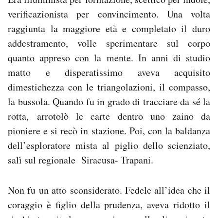
verificazionista per convincimento. Una volta
PODCAST
raggiunta la maggiore età e completato il duro
addestramento, volle sperimentare sul corpo
NEWSLETTER
quanto appreso con la mente. In anni di studio
matto e disperatissimo aveva acquisito
I MIEI PREFERITI
dimestichezza con le triangolazioni, il compasso,
la bussola. Quando fu in grado di tracciare da sé la
rotta, arrotolò le carte dentro uno zaino da
SHOP
pioniere e si recò in stazione. Poi, con la baldanza
dell’esploratore mista al piglio dello scienziato,
CALENDARIO
salì sul regionale Siracusa- Trapani.
AREA PERSONALE
Non fu un atto sconsiderato. Fedele all’idea che il
Area Personale
coraggio è figlio della prudenza, aveva ridotto il
Newsletter