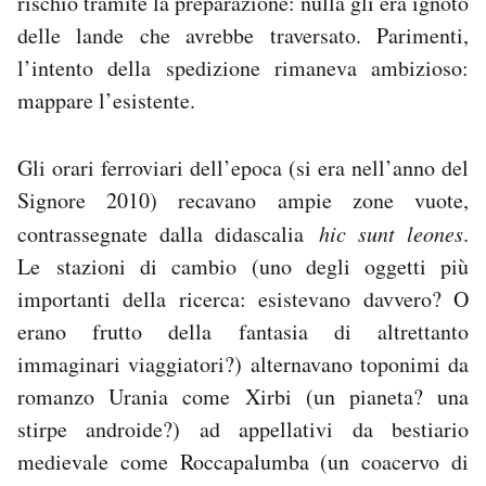
rischio tramite la preparazione: nulla gli era ignoto
Notifiche mobile
delle lande che avrebbe traversato. Parimenti,
Regala il Post
l’intento della spedizione rimaneva ambizioso:
Hai bisogno di aiuto?
mappare l’esistente.
Esci
Gli orari ferroviari dell’epoca (si era nell’anno del
Signore 2010) recavano ampie zone vuote,
contrassegnate dalla didascalia
hic sunt leones
.
Le stazioni di cambio (uno degli oggetti più
importanti della ricerca: esistevano davvero? O
erano frutto della fantasia di altrettanto
immaginari viaggiatori?) alternavano toponimi da
romanzo Urania come Xirbi (un pianeta? una
stirpe androide?) ad appellativi da bestiario
medievale come Roccapalumba (un coacervo di