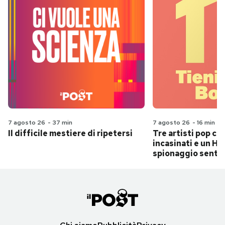
7 agosto 26
-
37 min
7 agosto 26
-
16 min
Il difficile mestiere di ripetersi
Tre artisti pop ch
incasinati e un Hit
spionaggio senti