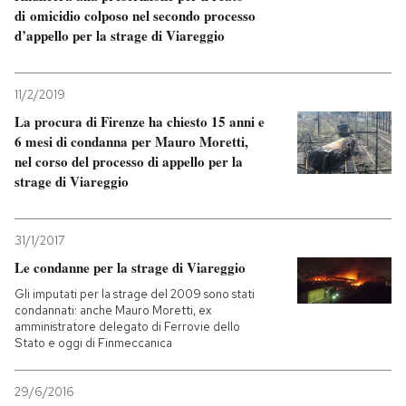
di omicidio colposo nel secondo processo
d’appello per la strage di Viareggio
PODCAST
11/2/2019
NEWSLETTER
La procura di Firenze ha chiesto 15 anni e
6 mesi di condanna per Mauro Moretti,
I MIEI PREFERITI
nel corso del processo di appello per la
strage di Viareggio
SHOP
31/1/2017
Le condanne per la strage di Viareggio
CALENDARIO
Gli imputati per la strage del 2009 sono stati
condannati: anche Mauro Moretti, ex
amministratore delegato di Ferrovie dello
AREA PERSONALE
Stato e oggi di Finmeccanica
Entra
29/6/2016