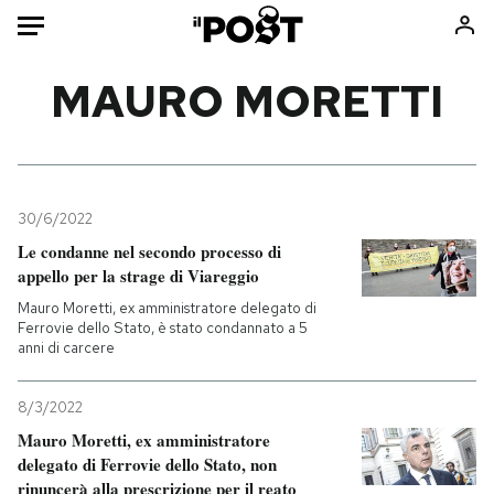
Auto
MAURO MORETTI
HOME
Italia
Moda
Mondo
Libri
30/6/2022
Politica
Consumismi
Le condanne nel secondo processo di
appello per la strage di Viareggio
Tecnologia
Storie/Idee
Mauro Moretti, ex amministratore delegato di
Internet
Ok Boomer!
Ferrovie dello Stato, è stato condannato a 5
Scienza
Media
anni di carcere
Cultura
Europa
Economia
Altrecose
8/3/2022
Mauro Moretti, ex amministratore
Sport
Mondiali calcio 2026
delegato di Ferrovie dello Stato, non
rinuncerà alla prescrizione per il reato