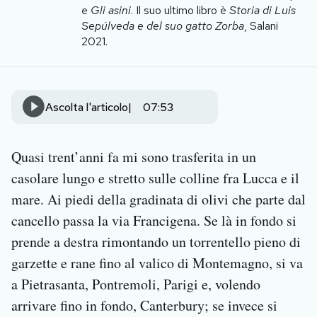
e
Gli asini
. Il suo ultimo libro è
Storia di Luis
Notifiche mobile
Sepúlveda e del suo gatto Zorba
, Salani
Regala il Post
2021.
Hai bisogno di aiuto?
Esci
Ascolta l'articolo
07:53
Quasi trent’anni fa mi sono trasferita in un
casolare lungo e stretto sulle colline fra Lucca e il
mare. Ai piedi della gradinata di olivi che parte dal
cancello passa la via Francigena. Se là in fondo si
prende a destra rimontando un torrentello pieno di
garzette e rane fino al valico di Montemagno, si va
a Pietrasanta, Pontremoli, Parigi e, volendo
arrivare fino in fondo, Canterbury; se invece si