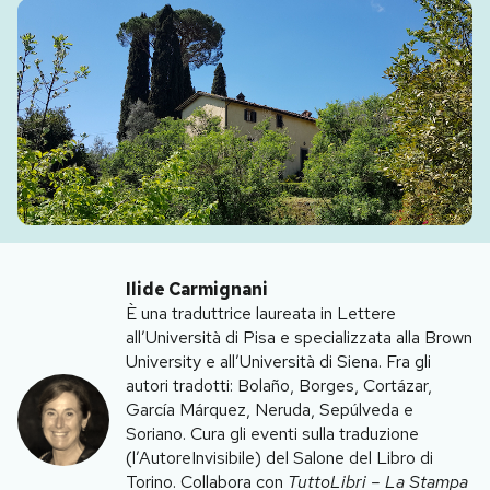
PODCAST
NEWSLETTER
I MIEI PREFERITI
SHOP
Ilide Carmignani
È una traduttrice laureata in Lettere
CALENDARIO
all’Università di Pisa e specializzata alla Brown
University e all’Università di Siena. Fra gli
autori tradotti: Bolaño, Borges, Cortázar,
AREA PERSONALE
García Márquez, Neruda, Sepúlveda e
Soriano. Cura gli eventi sulla traduzione
Area Personale
(l’AutoreInvisibile) del Salone del Libro di
Newsletter
Torino. Collabora con
TuttoLibri – La Stampa