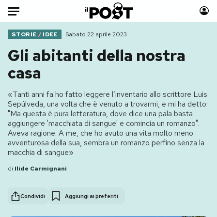
Auto
STORIE
/
IDEE
Sabato 22 aprile 2023
Gli abitanti della nostra
HOME
casa
Italia
Moda
«Tanti anni fa ho fatto leggere l’inventario allo scrittore Luis
Mondo
Libri
Sepúlveda, una volta che è venuto a trovarmi, e mi ha detto:
Politica
Consumismi
"Ma questa è pura letteratura, dove dice una pala basta
aggiungere 'macchiata di sangue' e comincia un romanzo".
Tecnologia
Storie/Idee
Aveva ragione. A me, che ho avuto una vita molto meno
Internet
Ok Boomer!
avventurosa della sua, sembra un romanzo perfino senza la
Scienza
Media
macchia di sangue»
Cultura
Europa
di
Ilide Carmignani
Economia
Altrecose
Sport
Mondiali calcio 2026
Condividi
Aggiungi ai preferiti