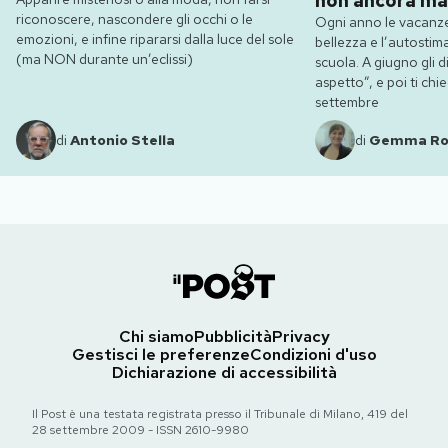
non ancora ma
riconoscere, nascondere gli occhi o le
Ogni anno le vacanze
emozioni, e infine ripararsi dalla luce del sole
bellezza e l’autostim
(ma NON durante un’eclissi)
scuola. A giugno gli dic
aspetto”, e poi ti ch
settembre
di
Antonio Stella
di
Gemma R
Chi siamo
Pubblicità
Privacy
Gestisci le preferenze
Condizioni d'uso
Dichiarazione di accessibilità
Il Post è una testata registrata presso il Tribunale di Milano, 419 del
28 settembre 2009 - ISSN 2610-9980