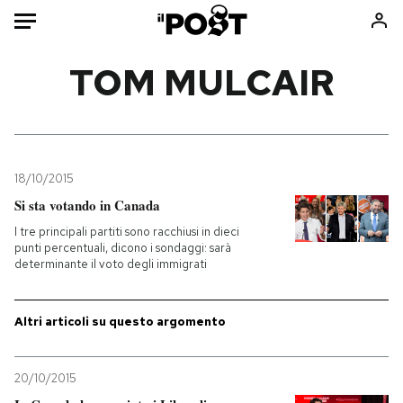
Auto
TOM MULCAIR
HOME
Italia
Moda
Mondo
Libri
18/10/2015
Politica
Consumismi
Si sta votando in Canada
Tecnologia
Storie/Idee
I tre principali partiti sono racchiusi in dieci
punti percentuali, dicono i sondaggi: sarà
Internet
Ok Boomer!
determinante il voto degli immigrati
Scienza
Media
Cultura
Europa
Altri articoli su questo argomento
Economia
Altrecose
Sport
Mondiali calcio 2026
20/10/2015