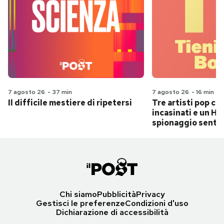
7 agosto 26
-
37 min
7 agosto 26
-
16 min
Il difficile mestiere di ripetersi
Tre artisti pop ch
incasinati e un Hit
spionaggio senti
Chi siamo
Pubblicità
Privacy
Gestisci le preferenze
Condizioni d'uso
Dichiarazione di accessibilità