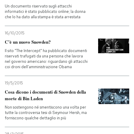
Un documento riservato sugli attacchi
informatici è stato pubblicato online; la donna
PODCAST
che lo ha dato alla stampa è stata arrestata
NEWSLETTER
16/10/2015
C’è un nuovo Snowden?
Il sito "The Intercept" ha pubblicato documenti
I MIEI PREFERITI
riservati trafugati da una persona che lavora
nel governo americano: riguardano gli attacchi
coi droni dell'amministrazione Obama
SHOP
19/5/2015
CALENDARIO
Cosa dicono i documenti di Snowden della
morte di Bin Laden
Non sostengono né smentiscono una volta per
AREA PERSONALE
tutte la controversa tesi di Seymour Hersh, ma
forniscono qualche dettaglio in più
Entra