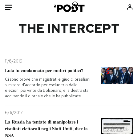
Auto
THE INTERCEPT
HOME
Italia
Moda
Mondo
Libri
11/8/2019
Politica
Consumismi
Lula fu condannato per motivi politici?
Tecnologia
Storie/Idee
Ci sono prove che magistrati e giudici brasiliani
si misero d'accordo per escluderlo dalle
Internet
Ok Boomer!
elezioni poi vinte da Bolsonaro, e la destra sta
Scienza
Media
accusando il giornale che le ha pubblicate
Cultura
Europa
6/6/2017
Economia
Altrecose
La Russia ha tentato di manipolare i
Sport
Mondiali calcio 2026
risultati elettorali negli Stati Uniti, dice la
NSA