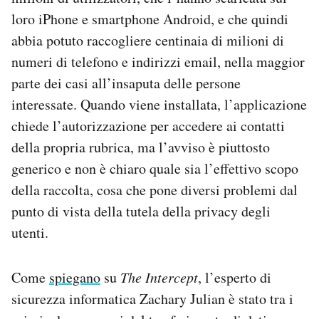
Notifiche mobile
loro iPhone e smartphone Android, e che quindi
Regala il Post
abbia potuto raccogliere centinaia di milioni di
Hai bisogno di aiuto?
numeri di telefono e indirizzi email, nella maggior
Esci
parte dei casi all’insaputa delle persone
interessate. Quando viene installata, l’applicazione
chiede l’autorizzazione per accedere ai contatti
della propria rubrica, ma l’avviso è piuttosto
generico e non è chiaro quale sia l’effettivo scopo
della raccolta, cosa che pone diversi problemi dal
punto di vista della tutela della privacy degli
utenti.
Come
spiegano
su
The Intercept
, l’esperto di
sicurezza informatica Zachary Julian è stato tra i