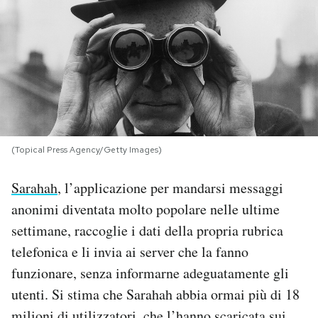
PODCAST
NEWSLETTER
I MIEI PREFERITI
(Topical Press Agency/Getty Images)
SHOP
Sarahah
, l’applicazione per mandarsi messaggi
anonimi diventata molto popolare nelle ultime
CALENDARIO
settimane, raccoglie i dati della propria rubrica
telefonica e li invia ai server che la fanno
AREA PERSONALE
funzionare, senza informarne adeguatamente gli
utenti. Si stima che Sarahah abbia ormai più di 18
Area Personale
Newsletter
milioni di utilizzatori, che l’hanno scaricata sui