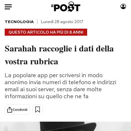
Auto
TECNOLOGIA
Lunedì 28 agosto 2017
QUESTO ARTICOLO HA PIÙ DI
8 ANNI
HOME
Sarahah raccoglie i dati della
Italia
Moda
vostra rubrica
Mondo
Libri
Politica
Consumismi
La popolare app per scriversi in modo
Tecnologia
Storie/Idee
anonimo invia numeri di telefono e indirizzi
Internet
Ok Boomer!
email ai suoi server, senza dare molte
Scienza
Media
informazioni su quello che ne fa
Cultura
Europa
Economia
Altrecose
Condividi
Sport
Mondiali calcio 2026