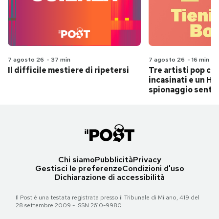
7 agosto 26
-
37 min
7 agosto 26
-
16 min
Il difficile mestiere di ripetersi
Tre artisti pop ch
incasinati e un Hit
spionaggio senti
Chi siamo
Pubblicità
Privacy
Gestisci le preferenze
Condizioni d'uso
Dichiarazione di accessibilità
Il Post è una testata registrata presso il Tribunale di Milano, 419 del
28 settembre 2009 - ISSN 2610-9980