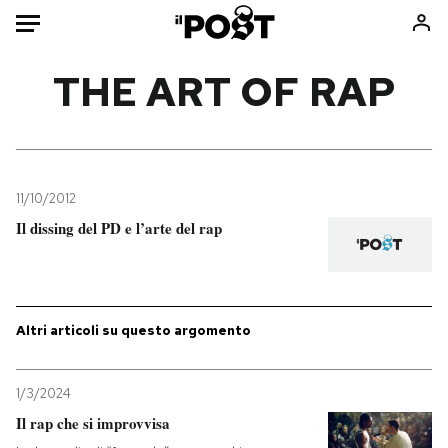
Auto
THE ART OF RAP
HOME
Italia
Moda
Mondo
Libri
11/10/2012
Politica
Consumismi
Il dissing del PD e l’arte del rap
Tecnologia
Storie/Idee
Internet
Ok Boomer!
Scienza
Media
Altri articoli su questo argomento
Cultura
Europa
Economia
Altrecose
1/3/2024
Sport
Mondiali calcio 2026
Il rap che si improvvisa