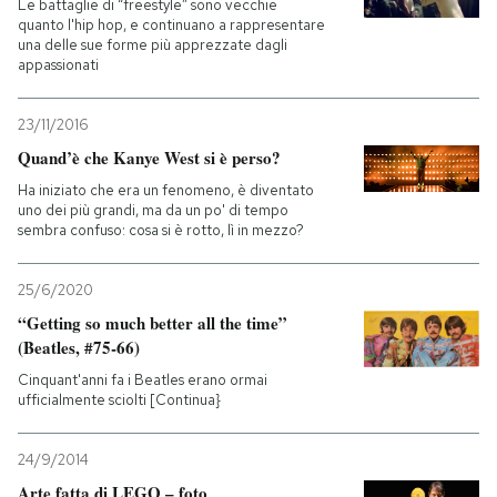
Le battaglie di “freestyle” sono vecchie
quanto l'hip hop, e continuano a rappresentare
PODCAST
una delle sue forme più apprezzate dagli
appassionati
NEWSLETTER
23/11/2016
Quand’è che Kanye West si è perso?
Ha iniziato che era un fenomeno, è diventato
I MIEI PREFERITI
uno dei più grandi, ma da un po' di tempo
sembra confuso: cosa si è rotto, lì in mezzo?
SHOP
25/6/2020
“Getting so much better all the time”
CALENDARIO
(Beatles, #75-66)
Cinquant'anni fa i Beatles erano ormai
ufficialmente sciolti [Continua}
AREA PERSONALE
Entra
24/9/2014
Arte fatta di LEGO – foto