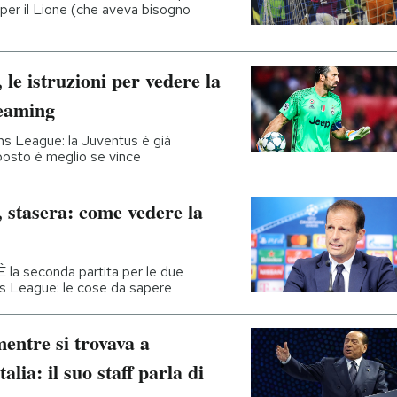
1 per il Lione (che aveva bisogno
e istruzioni per vedere la
reaming
ons League: la Juventus è già
o posto è meglio se vince
stasera: come vedere la
 È la seconda partita per le due
s League: le cose da sapere
mentre si trovava a
alia: il suo staff parla di