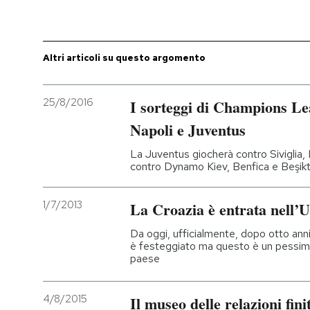
PODCAST
Altri articoli su questo argomento
NEWSLETTER
25/8/2016
I sorteggi di Champions Lea
I MIEI PREFERITI
Napoli e Juventus
La Juventus giocherà contro Siviglia, 
SHOP
contro Dynamo Kiev, Benfica e Beşik
1/7/2013
La Croazia è entrata nell’
CALENDARIO
Da oggi, ufficialmente, dopo otto anni
è festeggiato ma questo è un pessi
AREA PERSONALE
paese
Entra
4/8/2015
Il museo delle relazioni fini