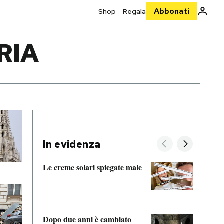
Abbonati
Shop
Regala
RIA
In evidenza
Le creme solari spiegate male
FitAc
guerr
Dopo due anni è cambiato
A cos