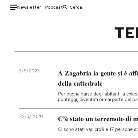
Newsletter
Podcast
Auto
TE
HOME
Italia
Moda
Mondo
Libri
Politica
Consumismi
3/6/2023
A Zagabria la gente si è aff
Tecnologia
Storie/Idee
della cattedrale
Internet
Ok Boomer!
Per buona parte degli abitanti la chie
Scienza
Media
ponteggi, diventati ormai parte del p
Cultura
Europa
Economia
Altrecose
22/3/2020
C’è stato un terremoto di 
Sport
Mondiali calcio 2026
Ci sono stati vari crolli e 17 persone s