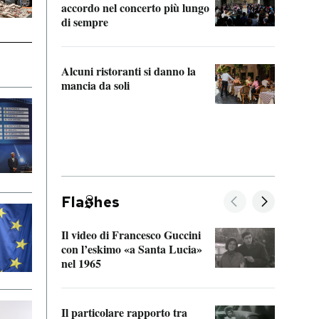
accordo nel concerto più lungo
di sempre
Il ci
parla
Alcuni ristoranti si danno la
nessu
mancia da soli
Fla
hes
Il video di Francesco Guccini
Sulla
con l’eskimo «a Santa Lucia»
vorti
nel 1965
veder
Il particolare rapporto tra
La ve