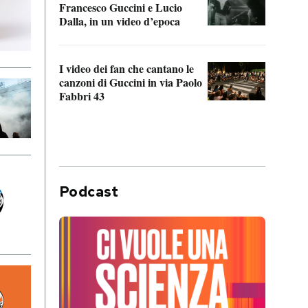
Francesco Guccini e Lucio
“Loco
Dalla, in un video d’epoca
Franc
I video dei fan che cantano le
Il de
canzoni di Guccini in via Paolo
Edoar
Fabbri 43
cappi
Podcast